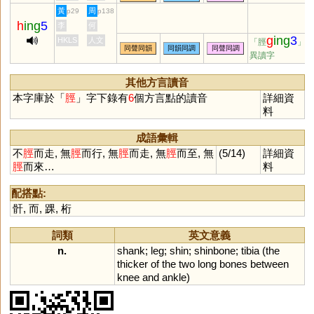
黃
周
p29
p138
h
ing
5
李
何
g
ing
3
HKLS
人文
「脛
」
同聲同韻
同韻同調
同聲同調
異讀字
其他方言讀音
本字庫於「
脛
」字下錄有
6
個方言點的讀音
詳細資
料
成語彙輯
不
脛
而走, 無
脛
而行, 無
脛
而走, 無
脛
而至, 無
(5/14)
詳細資
脛
而來…
料
配搭點:
骭
,
而
,
踝
,
桁
詞類
英文意義
n.
shank
;
leg
;
shin
;
shinbone
;
tibia
(
the
thicker
of
the
two
long
bones
between
knee
and
ankle
)