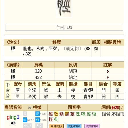
字例:
1/1
《說文》
解釋
部居
相關異體
脛
胻也。从肉，巠聲。
〔胡定切〕
(88
肉
/ 82)
《廣韻》
頁碼
反切
註解
脛
320
胡頂
脛
432
胡定
聲母
清濁
部位
聲調
韻攝
韻目
開合
等第
中
古
匣
全濁
喉
上
梗
青
/
迥
開
四
音
匣
全濁
喉
去
梗
青
/
徑
開
四
粵語音節
根據
同音字
詞例(
) /
&
解釋
備
徑
敬
勁
競
莖
逕
獍
俓
弳
脛骨,不脛而
黃
周
p138
g
ing
3
桱
葝
李
何
p157
p204
HKLS
人文
同聲同韻
同韻同調
同聲同調