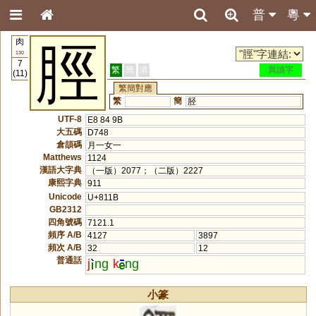
普
粵
肉
脛
130
7
繁
簡
港
異讀字
(11)
繁簡對應
繁
簡
胫
UTF-8
E8 84 9B
大五碼
D748
倉頡碼
月一女一
Matthews
1124
漢語大字典
（一版）2077；（二版）2227
康熙字典
911
Unicode
U+811B
GB2312
四角號碼
7121.1
頻序 A/B
4127
3897
頻次 A/B
32
12
普通話
j
ng
k
ng
小篆