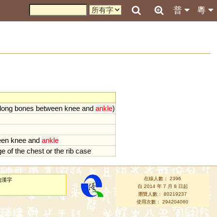
普
粵
long
bones
between
knee
and
ankle
)
een
knee
and
ankle
ge
of
the
chest
or
the
rib
case
在線人數： 2396
的漢字
自 2014 年 7 月 8 日起
瀏覽人數： 80219237
使用次數： 294204060