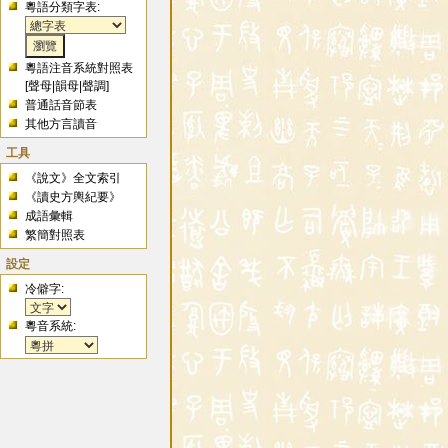
粵語分類字表:
粵語注音系統對照表
[
聲母
|
韻母
|
聲調
]
普通話音節表
其他方言讀音
工具
《說文》全文索引
《讀史方輿紀要》
成語彙輯
繁簡對照表
設定
冷僻字:
粵音系統: