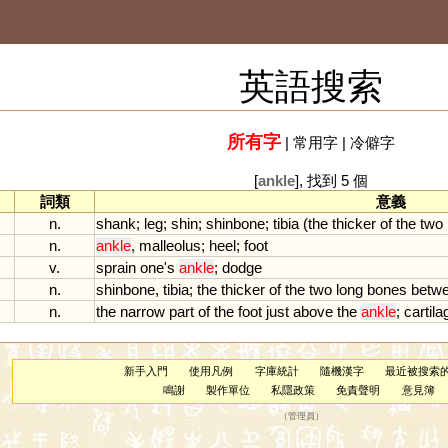
英語搜索
所有字
|
常用字
|
冷僻字
[
ankle
], 找到 5 個
詞類
意義
n.
shank
;
leg
;
shin
;
shinbone
;
tibia
(
the
thicker
of
the
two
n.
ankle
,
malleolus
;
heel
;
foot
v.
sprain
one
'
s
ankle
;
dodge
n.
shinbone
,
tibia
;
the
thicker
of
the
two
long
bones
betw
n.
the
narrow
part
of
the
foot
just
above
the
ankle
;
cartila
新手入門
使用凡例
字庫統計
隨機漢字
最近被搜索
鳴謝
製作單位
私隱政策
免責聲明
意見簿
（
管理員
）