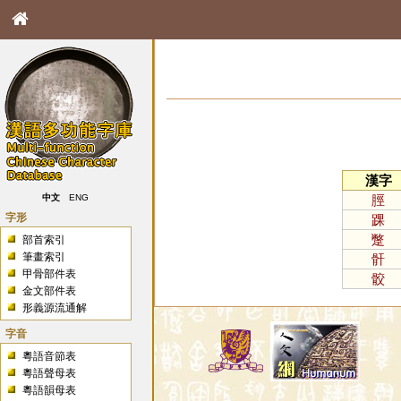
漢字
脛
中文
ENG
字形
踝
蹩
部首索引
筆畫索引
骭
甲骨部件表
骹
金文部件表
形義源流通解
字音
粵語音節表
粵語聲母表
粵語韻母表