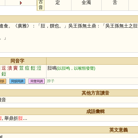
古
定
全濁
舌
音
進食。《廣雅》：「脰，饌也。」吳王孫無土鼎：「吳王孫無土之脰
。」
同音字
豆
逗
瀆
竇
荳
痘
餖
浢
脰鳴
(以脰鸣，以喉頸發聲)
梪
鋀
脖子
同韻
同韻同調
同聲同調
其他方言讀音
讀音
成語彙輯
脰
, 舉鼎折
脰
…
英文意義
at