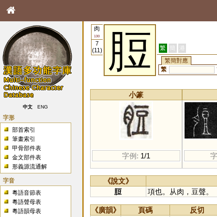
肉
脰
130
7
繁
簡
港
(11)
繁簡對應
繁
小篆
中文
ENG
字形
部首索引
筆畫索引
甲骨部件表
字例:
1/1
字
金文部件表
形義源流通解
字音
《說文》
脰
項也。从肉，豆聲。
粵語音節表
粵語聲母表
《廣韻》
頁碼
反切
粵語韻母表