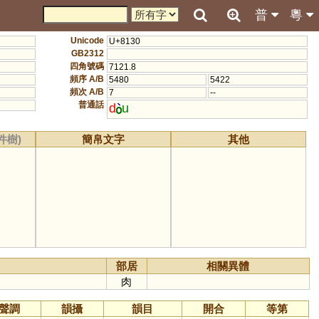
普
粵
Unicode
U+8130
GB2312
四角號碼
7121.8
頻序 A/B
5480
5422
頻次 A/B
7
--
普通話
d
u
件樹)
簡帛文字
其他
部居
相關異體
肉
聲調
韻攝
韻目
開合
等第