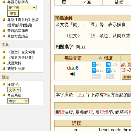
脰
438
徒候
粵語分類字表:
形義通解
粵語注音系統對照表
金文從「
肉
」，「
豆
」聲，表示饌食、
[
聲母
|
韻母
|
聲調
]
普通話音節表
《說文》：「脰，項也。从肉豆聲
其他方言讀音
工具
相關漢字:
肉
,
豆
《說文》全文索引
粵語音節
根據
《讀史方輿紀要》
&
成語彙輯
讀
黃
周
p11
p138
d
au
6
繁簡對照表
郖
李
何
p159
p73
設定
HKLS
人文
同聲
冷僻字:
本字庫於「
脰
」字下錄有
3
個方言點的
粵音系統:
斷
脰
決腹, 舉鼎絕
脰
, 引
脰
增勞, 絕臏折
詞類
n.
head
;
neck
;
thro