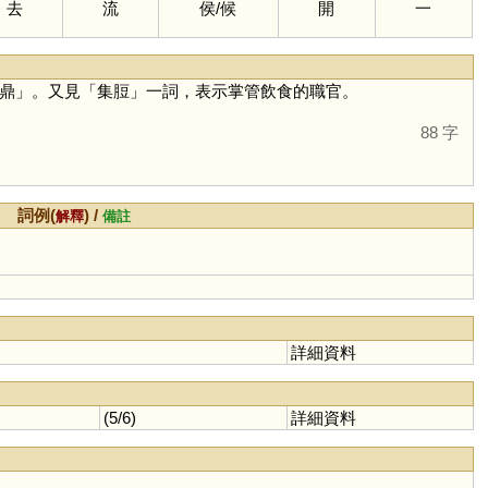
去
流
侯
/
候
開
一
鼎」。又見「集脰」一詞，表示掌管飲食的職官。
88 字
詞例(
) /
解釋
備註
詳細資料
(5/6)
詳細資料