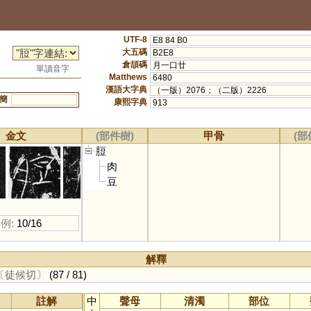
UTF-8
E8 84 B0
大五碼
B2E8
倉頡碼
月一口廿
單讀音字
Matthews
6480
漢語大字典
（一版）2076；（二版）2226
簡
康熙字典
913
金文
(部件樹)
甲骨
(部
脰
肉
豆
例:
10/16
解釋
〔徒候切〕
(87 / 81)
註解
中
聲母
清濁
部位