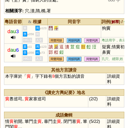
相關漢字:
穴
,
瀆
,
隋
,
橢
,
署
粵語音節
根據
同音字
詞例(
) /
&
解釋
備
鬥
斗
狗竇
黃
周
p123
d
au
3
李
何
p356
HKLS
人文
粵語用字，表示
同聲同韻
同韻同調
同聲同調
讀
豆
逗
瀆
荳
痘
脰
餖
浢
疑竇,情竇初開
黃
周
p11
p123
d
au
6
郖
梪
鋀
鼻竇
李
何
p356
p73
HKLS
人文
孔穴、縫隙;姓
同聲同韻
同韻同調
同聲同調
其他方言讀音
本字庫於「
竇
」字下錄有
8
個方言點的讀音
詳細資
料
《讀史方輿紀要》地名
竇
嶴巡司,
竇
家寨巡司
(2/2)
詳細資
料
成語彙輯
情
竇
初開, 篳門圭
竇
, 蓽門圭
竇
, 閉門塞
竇
, 篳
(5/22)
詳細資
門閨
竇
…
料