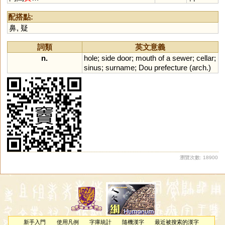
配搭點:
鼻
,
疑
詞類
英文意義
n.
hole
;
side
door
;
mouth
of
a
sewer
;
cellar
;
sinus
;
surname
;
Dou
prefecture
(
arch
.)
瀏覽次數: 18900
新手入門
使用凡例
字庫統計
隨機漢字
最近被搜索的漢字