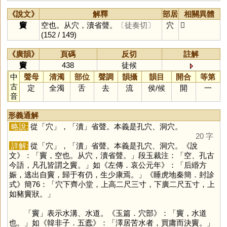
《說文》
解釋
部居
相關異體
竇
空也。从穴，瀆省聲。
〔徒奏切〕
穴
𥩐
(152 / 149)
《廣韻》
頁碼
反切
註解
竇
438
徒候
中
聲母
清濁
部位
聲調
韻攝
韻目
開合
等第
古
定
全濁
舌
去
流
侯
/
候
開
一
音
形義通解
略說:
從「
穴
」，「
瀆
」省聲。本義是孔穴、洞穴。
20 字
詳解:
從「
穴
」，「
瀆
」省聲。本義是孔穴、洞穴。《說
文》：「竇，空也。从穴，瀆省聲。」段玉裁注：「空、孔古
今語，凡孔皆謂之竇。」如《左傳．哀公元年》：「后緡方
娠，逃出自竇，歸于有仍，生少康焉。」《睡虎地秦簡．封診
式》簡76：「穴下齊小堂，上高二尺三寸，下廣二尺五寸，上
如豬竇狀。」
「
竇
」表示水溝、水道。《玉篇．穴部》：「竇，水道
也。」如《韓非子．五蠹》：「澤居苦水者，買庸而決竇。」