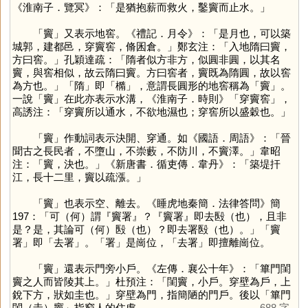
《淮南子．覽冥》：「是猶抱薪而救火，鑿竇而止水。」
「
竇
」又表示地窖。《禮記．月令》：「是月也，可以築
城郭，建都邑，穿竇窖，脩囷倉。」鄭玄注：「入地隋曰竇，
方曰窖。」孔穎達疏：「隋者似方非方，似圓非圓，以其名
竇，與窖相似，故云隋曰竇。方曰窖者，竇既為隋圓，故以窖
為方也。」「
隋
」即「
橢
」，意謂長圓形的地窖稱為「
竇
」。
一說「
竇
」在此亦表示水溝，《淮南子．時則》「穿竇窖」，
高誘注：「穿竇所以通水，不欲地濕也；穿窖所以盛穀也。」
「
竇
」作動詞表示決開、穿通。如《國語．周語》：「晉
聞古之長民者，不墮山，不崇藪，不防川，不竇澤。」韋昭
注：「竇，決也。」《新唐書．循吏傳．韋丹》：「築堤扞
江，長十二里，竇以疏漲。」
「
竇
」也表示空、離去。《睡虎地秦簡．法律答問》簡
197：「可（何）謂『竇署』？『竇署』即去殹（也），且非
是？是，其論可（何）殹（也）？即去署殹（也）。」「竇
署」即「去署」。「
署
」是崗位，「去署」即擅離崗位。
「
竇
」還表示門旁小戶。《左傳．襄公十年》：「篳門閨
竇之人而皆陵其上。」杜預注：「閨竇，小戶。穿壁為戶，上
銳下方，狀如圭也。」穿壁為門，指簡陋的門戶。後以「篳門
閨（圭）竇」指窮人的住處。
688 字