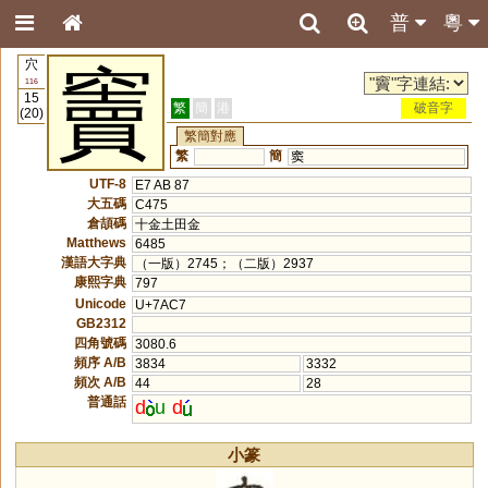
普
粵
穴
竇
116
15
繁
簡
港
破音字
(20)
繁簡對應
繁
簡
窦
UTF-8
E7 AB 87
大五碼
C475
倉頡碼
十金土田金
Matthews
6485
漢語大字典
（一版）2745；（二版）2937
康熙字典
797
Unicode
U+7AC7
GB2312
四角號碼
3080.6
頻序 A/B
3834
3332
頻次 A/B
44
28
普通話
d
u
d
小篆