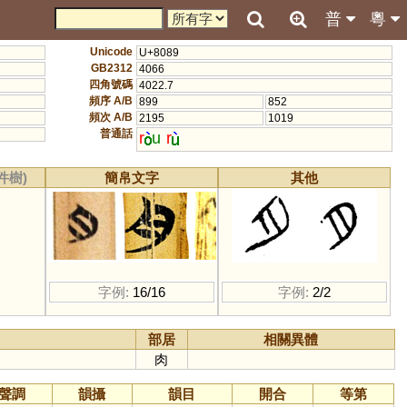
普
粵
Unicode
U+8089
GB2312
4066
四角號碼
4022.7
頻序 A/B
899
852
頻次 A/B
2195
1019
普通話
r
u
r
件樹)
簡帛文字
其他
字例:
16/16
字例:
2/2
部居
相關異體
肉
聲調
韻攝
韻目
開合
等第