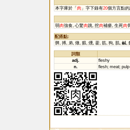
本字庫於「
肉
」字下錄有
20
個方言點的
弱
肉
強食, 心驚
肉
跳, 挖
肉
補瘡, 生死
肉
配搭點:
髀
,
搏
,
弟
,
燉
,
腶
,
燻
,
藿
,
筋
,
狗
,
肌
,
鹹
,
詞類
adj.
fleshy
n.
flesh
;
meat
;
pulp