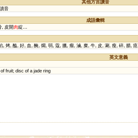
其他方言讀音
讀音
成語彙輯
骨, 皮開
肉
綻…
餡
,
烤
,
醢
,
好
,
血
,
醃
,
爓
,
弱
,
蔻
,
臘
,
瘤
,
滷
,
糜
,
牛
,
皮
,
涮
,
瘦
,
碎
,
腊
,
瘜
英文意義
of
fruit
;
disc
of
a
jade
ring