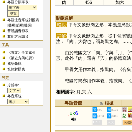
肉
456
如六
粵語分類字表:
形義通解
粵語注音系統對照表
略說:
甲骨文象獸肉之形，本義是鳥獸
[
聲母
|
韻母
|
聲調
]
普通話音節表
詳解:
甲骨文象獸肉之形，從甲骨演變
其他方言讀音
注：「肉，大臠也，謂鳥獸之肉。……
工具
由於戰國文字「
肉
」字與「
月
」字
《說文》全文索引
形。此外「
肉
」還有「
宍
」的俗體寫法
《讀史方輿紀要》
成語彙輯
甲骨文用作本義，指獸肉。《合集》65
繁簡對照表
設定
戰國竹簡亦用作本義，指獸肉。《上博竹
冷僻字:
相關漢字:
月
,
宍
,
六
粵音系統:
粵語音節
根據
&
育
黃
周
p49
p137
j
uk
6
慾
李
何
p123
p362
鵒
HKLS
人文
同聲
蒮