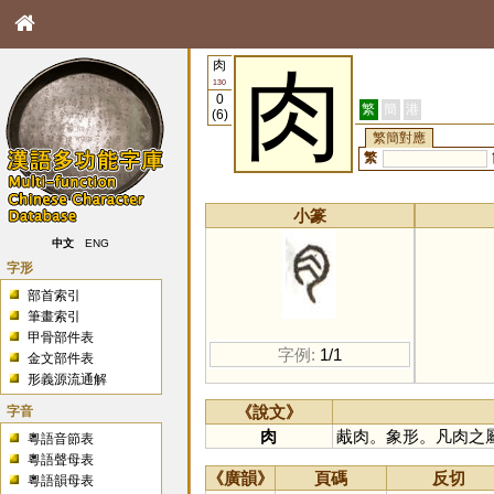
肉
肉
130
0
繁
簡
港
(6)
繁簡對應
繁
小篆
中文
ENG
字形
部首索引
筆畫索引
甲骨部件表
字例:
1/1
金文部件表
形義源流通解
字音
《說文》
肉
胾肉。象形。凡肉之
粵語音節表
粵語聲母表
《廣韻》
頁碼
反切
粵語韻母表