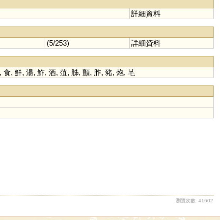
詳細資料
(5/253)
詳細資料
,
食
,
鮮
,
湯
,
鮓
,
酒
,
菹
,
胏
,
顫
,
胙
,
豬
,
炮
,
芼
瀏覽次數: 41602