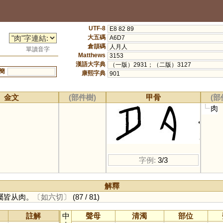
UTF-8
E8 82 89
大五碼
A6D7
倉頡碼
人月人
單讀音字
Matthews
3153
漢語大字典
（一版）2931；（二版）3127
簡
康熙字典
901
金文
(部件樹)
甲骨
(部
肉
字例:
3/3
解釋
屬皆从肉。
〔如六切〕
(87 / 81)
註解
中
聲母
清濁
部位