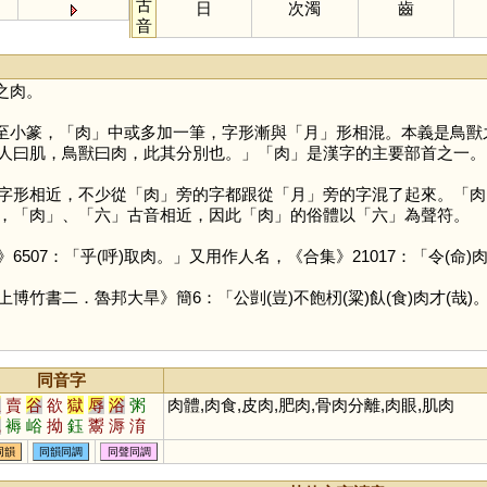
古
日
次濁
齒
音
之肉。
至小篆，「
肉
」中或多加一筆，字形漸與「
月
」形相混。本義是鳥獸
人曰肌，鳥獸曰肉，此其分別也。」「
肉
」是漢字的主要部首之一。
字形相近，不少從「
肉
」旁的字都跟從「
月
」旁的字混了起來。「
肉
，「
肉
」、「
六
」古音相近，因此「
肉
」的俗體以「
六
」為聲符。
07：「乎(呼)取肉。」又用作人名，《合集》21017：「令(命)
書二．魯邦大旱》簡6：「公剴(豈)不飽杒(粱)飤(食)肉才(哉)
同音字
玉
賣
谷
欲
獄
辱
浴
粥
肉體,肉食,皮肉,肥肉,骨肉分離,肉眼,肌肉
毓
褥
峪
拗
鈺
鬻
溽
淯
蓐
縟
宍
鳿
砡
袬
輍
蘛
同韻
同韻同調
同聲同調
媷
儥
嗕
鋊
錥
鄏
堉