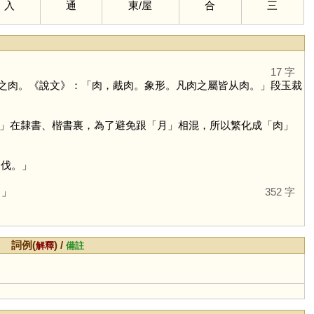
入
通
東
/
屋
合
三
17 字
之肉。《說文》：「肉，胾肉。象形。凡肉之屬皆从肉。」段玉裁
」在隸書、楷書裏，為了避免跟「
月
」相混，所以繁化成「
肉
」
肉伐。」
。」
352 字
詞例(
) /
解釋
備註