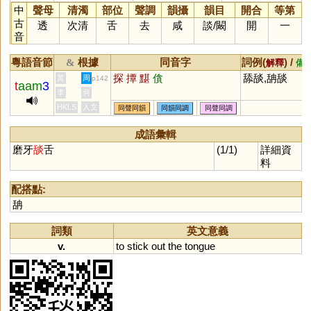
中
聲母
清濁
部位
聲調
韻攝
韻目
開合
等第
古
透
次清
舌
去
咸
談
/
闞
開
一
音
粵語音節
根據
同音字
詞例(
) /
&
解釋
備
探
撢
黮
僋
舔舕,舑舕
黃
周
p142
t
aam
3
李
何
HKLS
人文
同聲同韻
同韻同調
同聲同調
成語彙輯
磨牙
舕
舌
(1/1)
詳細資
料
配搭點:
舑
詞類
英文意義
v.
to
stick
out
the
tongue