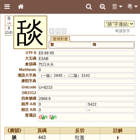
普
粵
舌
舕
135
8
繁
簡
港
單讀音字
(14)
繁簡對應
繁
簡
UTF-8
E8 88 95
大五碼
E3AB
倉頡碼
竹口火火
Matthews
0
漢語大字典
（一版）2945；（二版）3142
康熙字典
Unicode
U+8215
GB2312
四角號碼
2968.9
頻序 A/B
0
5422
頻次 A/B
0
--
普通話
d
n
t
n
《廣韻》
頁碼
反切
註解
舕
443
吐濫