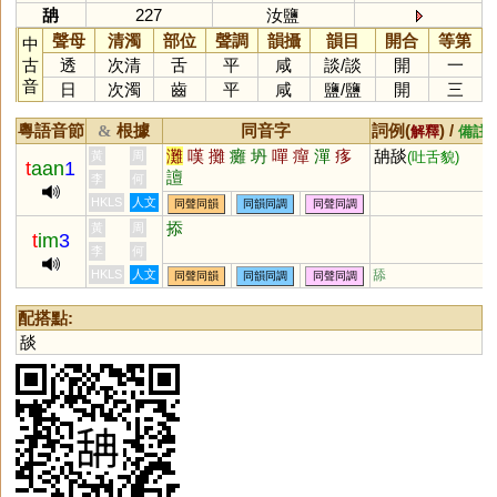
舑
227
汝鹽
聲母
清濁
部位
聲調
韻攝
韻目
開合
等第
中
古
透
次清
舌
平
咸
談
/
談
開
一
音
日
次濁
齒
平
咸
鹽
/
鹽
開
三
粵語音節
根據
同音字
詞例(
) /
&
解釋
備註
灘
嘆
攤
癱
坍
嘽
癉
潬
痑
舑舕
黃
周
(吐舌貌)
t
aan
1
譠
李
何
HKLS
人文
同聲同韻
同韻同調
同聲同調
掭
黃
周
t
im
3
李
何
HKLS
人文
舔
同聲同韻
同韻同調
同聲同調
配搭點:
舕