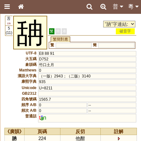
普
粵
舌
舑
135
5
繁
簡
港
破音字
(11)
繁簡對應
繁
簡
UTF-8
E8 88 91
大五碼
D752
倉頡碼
竹口土月
Matthews
0
漢語大字典
（一版）2943；（二版）3140
康熙字典
935
Unicode
U+8211
GB2312
四角號碼
1565.7
頻序 A/B
0
--
頻次 A/B
0
--
普通話
t
n
《廣韻》
頁碼
反切
註解
舑
224
他酣