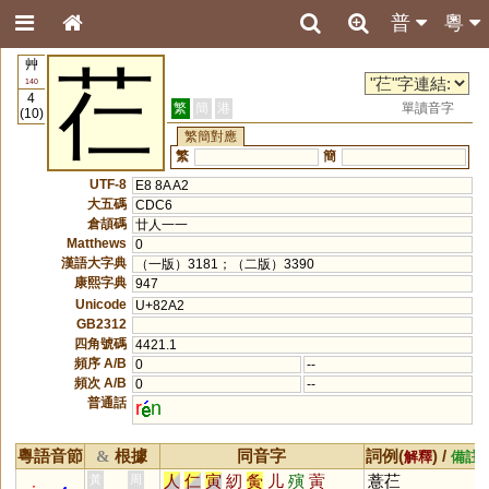
普
粵
艸
芢
140
4
繁
簡
港
單讀音字
(10)
繁簡對應
繁
簡
UTF-8
E8 8A A2
大五碼
CDC6
倉頡碼
廿人一一
Matthews
0
漢語大字典
（一版）3181；（二版）3390
康熙字典
947
Unicode
U+82A2
GB2312
四角號碼
4421.1
頻序 A/B
0
--
頻次 A/B
0
--
普通話
r
n
粵語音節
根據
同音字
詞例(
) /
&
解釋
備註
人
仁
寅
紉
夤
儿
殥
蔩
薏芢
黃
周