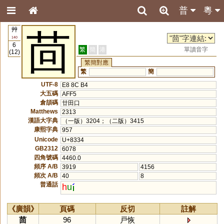
普
粵
艸
茴
140
6
繁
簡
港
單讀音字
(12)
繁簡對應
繁
簡
UTF-8
E8 8C B4
大五碼
AFF5
倉頡碼
廿田口
Matthews
2313
漢語大字典
（一版）3204；（二版）3415
康熙字典
957
Unicode
U+8334
GB2312
6078
四角號碼
4460.0
頻序 A/B
3919
4156
頻次 A/B
40
8
普通話
h
u
《廣韻》
頁碼
反切
註解
茴
96
戸恢