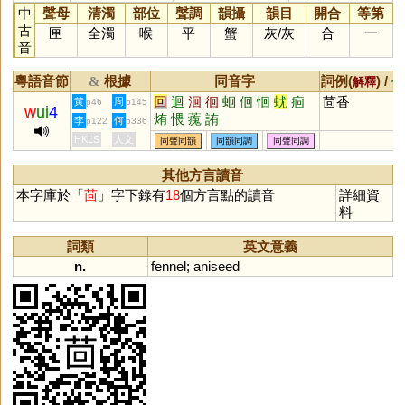
中
聲母
清濁
部位
聲調
韻攝
韻目
開合
等第
古
匣
全濁
喉
平
蟹
灰
/
灰
合
一
音
粵語音節
根據
同音字
詞例(
) /
&
解釋
備
回
迴
洄
徊
蛔
佪
恛
蚘
痐
茴香
黃
周
p46
p145
w
ui
4
烠
愄
藱
詴
李
何
p122
p336
HKLS
人文
同聲同韻
同韻同調
同聲同調
其他方言讀音
本字庫於「
茴
」字下錄有
18
個方言點的讀音
詳細資
料
詞類
英文意義
n.
fennel
;
aniseed