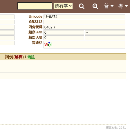
普
粵
Unicode
U+8A74
GB2312
四角號碼
0462.7
頻序 A/B
0
--
頻次 A/B
0
--
普通話
w
i
詞例(
) /
解釋
備註
瀏覽次數: 2541