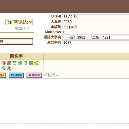
UTF-8
E8 A9 B4
大五碼
E050
倉頡碼
卜口大月
單讀音字
Matthews
0
漢語大字典
（一版）3962；（二版）4221
簡
康熙字典
1087
同音字
迴
洄
徊
茴
蛔
佪
恛
蚘
烠
愄
藱
呼聲;呼人
同韻
同韻同調
同聲同調