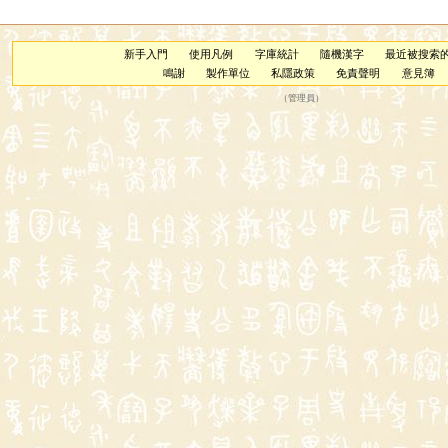
新手入門
使用凡例
字庫統計
隨機漢字
最近被搜索
鳴謝
製作單位
私隱政策
免責聲明
意見簿
（
管理員
）