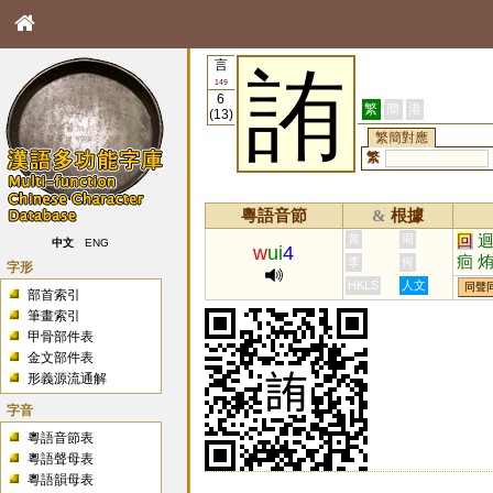
言
詴
149
6
繁
簡
港
(13)
繁簡對應
繁
粵語音節
根據
&
回
黃
周
中文
ENG
w
ui
4
痐
李
何
字形
HKLS
人文
同聲
部首索引
筆畫索引
甲骨部件表
金文部件表
形義源流通解
字音
粵語音節表
粵語聲母表
粵語韻母表