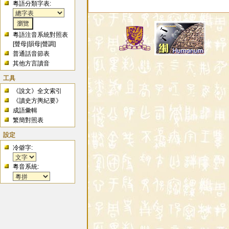
粵語分類字表:
粵語注音系統對照表
[
聲母
|
韻母
|
聲調
]
普通話音節表
其他方言讀音
工具
《說文》全文索引
《讀史方輿紀要》
成語彙輯
繁簡對照表
設定
冷僻字:
粵音系統: