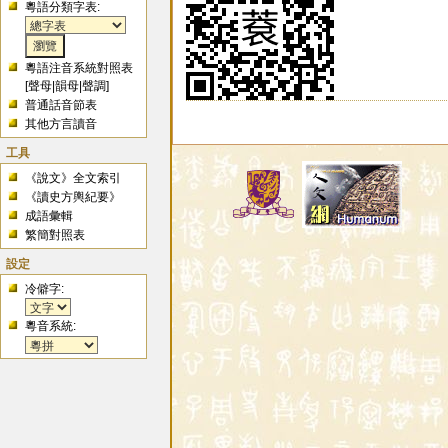
粵語分類字表:
粵語注音系統對照表
[
聲母
|
韻母
|
聲調
]
普通話音節表
其他方言讀音
工具
《說文》全文索引
《讀史方輿紀要》
成語彙輯
繁簡對照表
設定
冷僻字:
粵音系統: