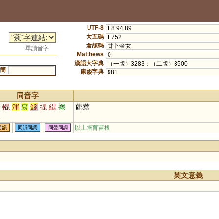
UTF-8
E8 94 89
大五碼
E752
倉頡碼
廿卜金女
單讀音字
Matthews
0
漢語大字典
（一版）3283；（二版）3500
簡
康熙字典
981
同音字
滾
輥
渾
袞
鯀
掍
緄
裷
藨蔉
緷
以土培育苗根
同韻
同韻同調
同聲同調
英文意義