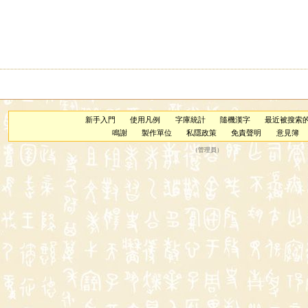
新手入門
使用凡例
字庫統計
隨機漢字
最近被搜索
鳴謝
製作單位
私隱政策
免責聲明
意見簿
（
管理員
）