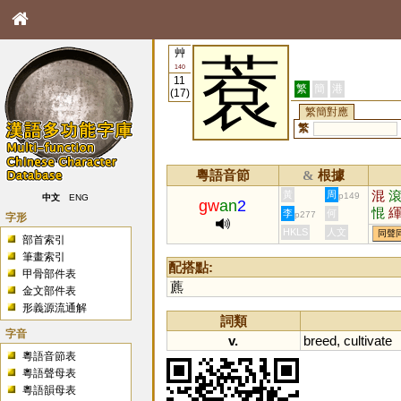
艸
蔉
140
11
繁
簡
港
(17)
繁簡對應
繁
粵語音節
根據
&
混
黃
周
p149
中文
ENG
gw
an
2
惃
李
何
p277
字形
HKLS
人文
同聲
部首索引
筆畫索引
配搭點:
甲骨部件表
藨
金文部件表
形義源流通解
詞類
字音
v.
breed
,
cultivate
粵語音節表
粵語聲母表
粵語韻母表