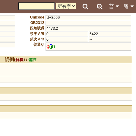
普
粵
Unicode
U+8509
GB2312
四角號碼
4473.2
頻序 A/B
0
5422
頻次 A/B
0
--
普通話
g
n
詞例(
) /
解釋
備註