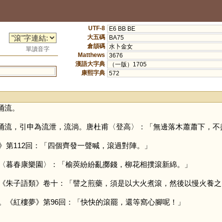
UTF-8
E6 BB BE
大五碼
BA75
倉頡碼
水卜金女
單讀音字
Matthews
3676
漢語大字典
（一版）1705
康熙字典
572
涌流。
涌流，引申為流泄，流淌。唐杜甫〈登高〉：「無邊落木蕭蕭下，不
》第112回：「四個齊發一聲喊，滾過對陣。」
〈暮春康樂園〉：「榆莢紛紛亂擲錢，柳花相撲滾新綿。」
《朱子語類》卷十：「譬之煎藥，須是以大火煮滾，然後以慢火養之
。《紅樓夢》第96回：「快快的滾罷，還等窩心腳呢！」