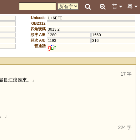
普
粵
Unicode
U+6EFE
GB2312
四角號碼
3013.2
頻序 A/B
1280
1560
頻次 A/B
1193
316
普通話
g
n
17 字
盡長江滾滾來。」
。」
224 字