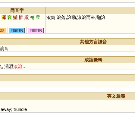
同音字
輥
渾
袞
鯀
掍
緄
裷
蔉
滾筒,滾落,滾動,滾滾而來,翻滾
緷
同韻
同韻同調
同聲同調
其他方言讀音
讀音
成語彙輯
, 滔滔
滾
滾
…
英文意義
away
;
trundle