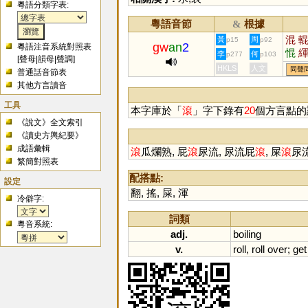
粵語分類字表:
粵語音節
根據
&
混
黃
周
p15
p92
gw
an
2
粵語注音系統對照表
惃
李
何
p277
p103
[
聲母
|
韻母
|
聲調
]
HKLS
人文
同聲
普通話音節表
其他方言讀音
工具
本字庫於「
滾
」字下錄有
20
個方言點的
《說文》全文索引
《讀史方輿紀要》
成語彙輯
滾
瓜爛熟, 屁
滾
尿流, 尿流屁
滾
, 屎
滾
尿流
繁簡對照表
配搭點:
設定
翻
,
搖
,
屎
,
渾
冷僻字:
詞類
粵音系統:
adj.
boiling
v.
roll
,
roll
over
;
get