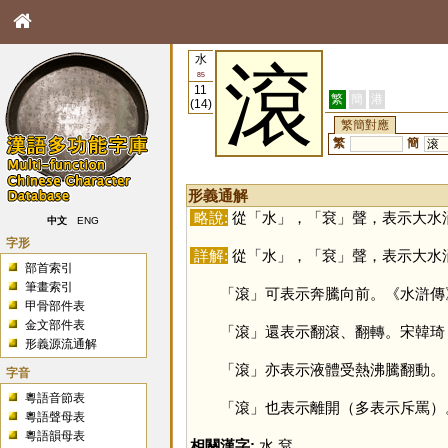
水
滾
85
11
繁
簡
港
(14)
繁簡對應
繁
簡
滚
形義通解
略說:
從「
水
」，「
袞
」聲，表示大水
中文
ENG
字形
詳解:
從「
水
」，「
袞
」聲，表示大水
部首索引
筆畫索引
「
滾
」可表示奔騰向前。《水滸傳
甲骨部件表
金文部件表
「
滾
」還表示翻滾、翻轉。宋韓琦
形義源流通解
「
滾
」亦表示液體受熱沸騰翻動。
字音
粵語音節表
「
滾
」也表示離開（多表示斥罵）
粵語聲母表
粵語韻母表
相關漢字:
水
,
袞