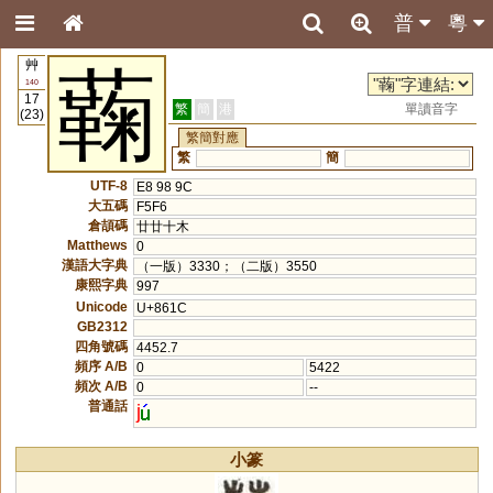
普
粵
艸
蘜
140
17
繁
簡
港
單讀音字
(23)
繁簡對應
繁
簡
UTF-8
E8 98 9C
大五碼
F5F6
倉頡碼
廿廿十木
Matthews
0
漢語大字典
（一版）3330；（二版）3550
康熙字典
997
Unicode
U+861C
GB2312
四角號碼
4452.7
頻序 A/B
0
5422
頻次 A/B
0
--
普通話
j
小篆