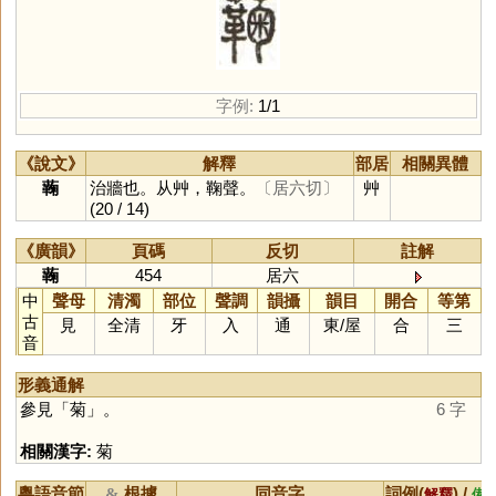
字例:
1/1
《說文》
解釋
部居
相關異體
蘜
治牆也。从艸，鞠聲。
〔居六切〕
艸
(20 / 14)
《廣韻》
頁碼
反切
註解
蘜
454
居六
中
聲母
清濁
部位
聲調
韻攝
韻目
開合
等第
古
見
全清
牙
入
通
東
/
屋
合
三
音
形義通解
參見「
菊
」。
6 字
相關漢字:
菊
粵語音節
根據
同音字
詞例(
) /
&
解釋
備