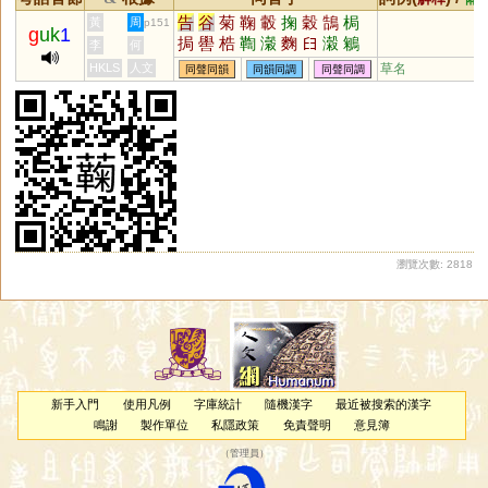
告
谷
菊
鞠
轂
掬
穀
鵠
梮
黃
周
p151
g
uk
1
挶
嚳
梏
鞫
瀔
麴
𦥑
濲
鵴
李
何
閰
趜
蓻
蓔
祰
陱
駶
驧
淗
HKLS
人文
草名
同聲同韻
同韻同調
同聲同調
輂
鋊
踘
軗
榖
匊
唃
牿
椈
瀏覽次數: 2818
新手入門
使用凡例
字庫統計
隨機漢字
最近被搜索的漢字
鳴謝
製作單位
私隱政策
免責聲明
意見簿
（
管理員
）