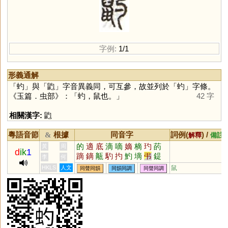
字例:
1/1
形義通解
「
虳
」與「
䶂
」字音異義同，可互參，故並列於「
虳
」字條。
《玉篇．虫部》：「虳，鼠也。」
42 字
相關漢字:
䶂
粵語音節
根據
同音字
詞例(
) /
&
解釋
備註
的
適
底
滴
嘀
嫡
樀
玓
菂
黃
周
d
ik
1
蹢
鏑
甋
馰
扚
魡
墑
弔
鍉
李
何
靮
旳
HKLS
人文
鼠
同聲同韻
同韻同調
同聲同調