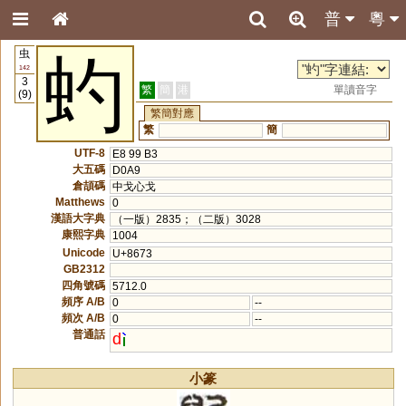
普
粵
虫
虳
142
3
繁
簡
港
單讀音字
(9)
繁簡對應
繁
簡
UTF-8
E8 99 B3
大五碼
D0A9
倉頡碼
中戈心戈
Matthews
0
漢語大字典
（一版）2835；（二版）3028
康熙字典
1004
Unicode
U+8673
GB2312
四角號碼
5712.0
頻序 A/B
0
--
頻次 A/B
0
--
普通話
d
小篆