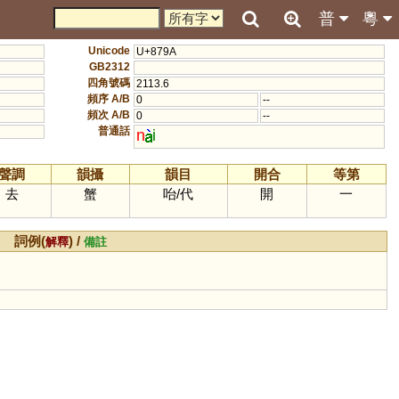
普
粵
Unicode
U+879A
GB2312
四角號碼
2113.6
頻序 A/B
0
--
頻次 A/B
0
--
普通話
n
i
聲調
韻攝
韻目
開合
等第
去
蟹
咍
/
代
開
一
詞例(
) /
解釋
備註