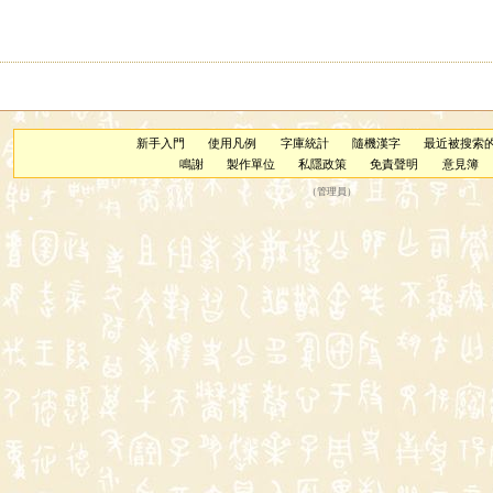
新手入門
使用凡例
字庫統計
隨機漢字
最近被搜索
鳴謝
製作單位
私隱政策
免責聲明
意見簿
（
管理員
）