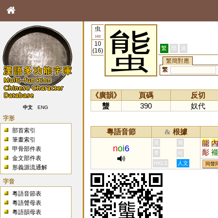
虫
螚
142
10
繁
簡
港
(16)
繁簡對應
繁
《廣韻》
頁碼
反切
螚
390
奴代
中文
ENG
字形
部首索引
粵語音節
根據
&
筆畫索引
能
黃
周
n
oi
6
甲骨部件表
耏
李
何
金文部件表
HKLS
人文
同聲
形義源流通解
字音
粵語音節表
粵語聲母表
粵語韻母表