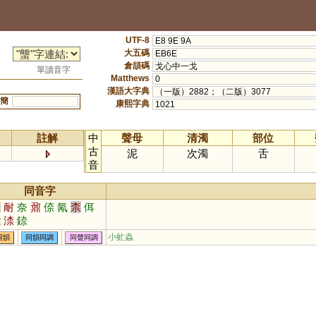
UTF-8
E8 9E 9A
大五碼
EB6E
倉頡碼
戈心中一戈
單讀音字
Matthews
0
漢語大字典
（一版）2882；（二版）3077
簡
康熙字典
1021
註解
中
聲母
清濁
部位
古
泥
次濁
舌
音
同音字
內
耐
奈
鼐
倷
氝
柰
佴
褦
渿
錼
小虻蟲
同韻
同韻同調
同聲同調