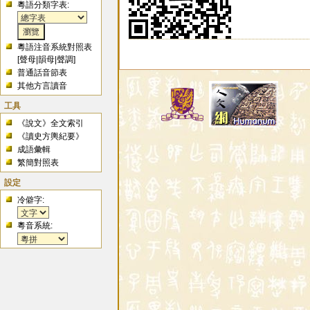
粵語分類字表:
粵語注音系統對照表
[
聲母
|
韻母
|
聲調
]
普通話音節表
其他方言讀音
工具
《說文》全文索引
《讀史方輿紀要》
成語彙輯
繁簡對照表
設定
冷僻字:
粵音系統: