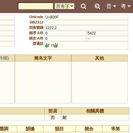
普
粵
Unicode
U+800F
GB2312
四角號碼
1222.2
頻序 A/B
0
5422
頻次 A/B
0
--
普通話
r
n
i
件樹)
簡帛文字
其他
部居
相關異體
而
耐
聲調
韻攝
韻目
開合
等第