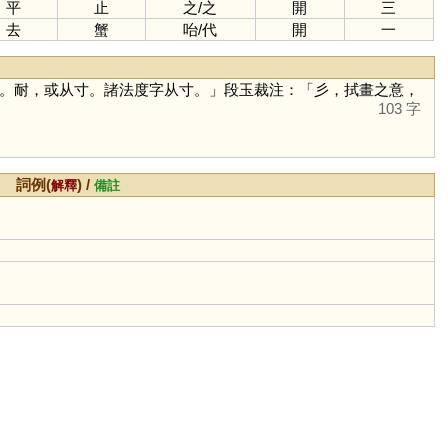
平
止
之
/
之
開
三
去
蟹
咍
/
代
開
一
。耐，或从寸。諸法度字从寸。」段玉裁注：「彡，拭畫之意，
103 字
詞例(
) /
解釋
備註