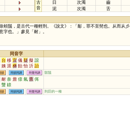
古
日
次濁
齒
音
泥
次濁
舌
除頰鬚，是古代一種輕刑。《說文》：「耏，罪不至髡也。从而从彡
意字也。」參見「
耐
」。
同音字
兒
台
移
宜
儀
疑
擬
誼
蛇
姨
涯
彝
飴
怡
沂
詒
酏
皚
頤
貽
咦
胰
簃
訑
鬍鬚
同韻
同韻同調
同聲同調
貤
鮞
痍
荑
宧
臑
嶷
匜
內
耐
奈
鼐
倷
氝
柰
佴
眙
扅
𦣞
峏
迻
侕
洍
沶
溰
渿
螚
錼
异
儿
鸃
鴯
螔
輀
袲
聏
刑罰的一種
同韻
同韻同調
同聲同調
眱
唲
羠
荋
箷
鏔
鉹
蛦
詑
跠
蔩
萓
峓
暆
恞
瓵
顊
珆
寲
嶬
胹
圯
迆
栭
栘
陑
杝
侇
衪
洏
狋
柂