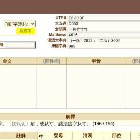
UTF-8
E8 80 8F
大五碼
D053
倉頡碼
一月竹竹竹
破音字
Matthews
4616
漢語大字典
（一版）2812；（二版）3004
簡
康熙字典
889
金文
(部件樹)
甲骨
(部
解釋
彡。
〔奴代切〕
耐，或从寸。諸法度字从寸。
(196 / 194)
註解
聲母
清濁
部位
中