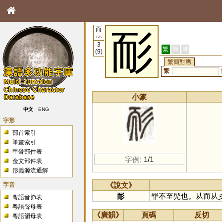
而
耏
126
3
繁
簡
港
(9)
繁簡對應
繁
小篆
中文
ENG
字形
部首索引
筆畫索引
甲骨部件表
字例:
1/1
金文部件表
形義源流通解
字音
《說文》
耏
罪不至髡也。从而从
粵語音節表
粵語聲母表
《廣韻》
頁碼
反切
粵語韻母表