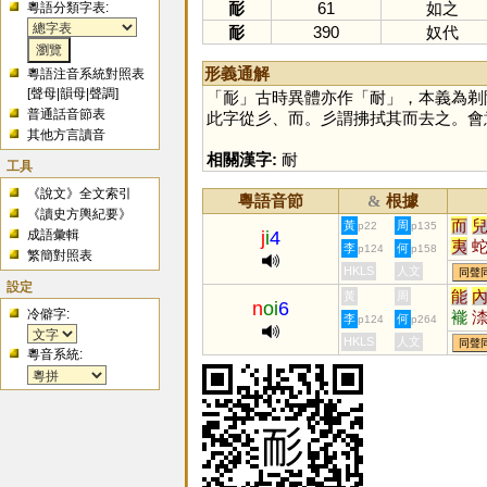
耏
61
如之
粵語分類字表:
耏
390
奴代
形義通解
粵語注音系統對照表
[
聲母
|
韻母
|
聲調
]
「
耏
」古時異體亦作「
耐
」，本義為剃
普通話音節表
此字從彡、而。彡謂拂拭其而去之。會
其他方言讀音
相關漢字:
耐
工具
《說文》全文索引
粵語音節
根據
&
《讀史方輿紀要》
而
黃
周
p22
p135
成語彙輯
j
i
4
夷
李
何
p124
p158
繁簡對照表
迤
HKLS
人文
同聲
設定
觺
能
黃
周
n
oi
6
椸
冷僻字:
褦
李
何
p124
p264
崺
HKLS
人文
同聲
袘
粵音系統:
耛
熪
桋
洟