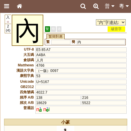
普
粵
入
內
11
2
繁
簡
港
破音字
(4)
繁簡對應
繁
簡
内
UTF-8
E5 85 A7
大五碼
A4BA
倉頡碼
人月
Matthews
4766
漢語大字典
（一版）0097
康熙字典
53
Unicode
U+5167
GB2312
四角號碼
4022.7
頻序 A/B
138
216
頻次 A/B
18629
5522
普通話
n
n
i
小篆