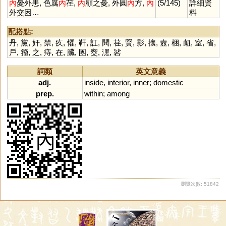
內
憂外患, 色厲
內
荏,
內
顧之憂, 外圓
內
方,
內
(5/145)
詳細資
外交困…
料
配搭點:
丹
,
黨
,
奸
,
禁
,
疚
,
懼
,
靬
,
訌
,
鬨
,
荏
,
賢
,
影
,
攘
,
壼
,
梱
,
衄
,
室
,
省
,
戶
,
籀
,
之
,
痔
,
在
,
臟
,
圂
,
窔
,
潶
,
硰
詞類
英文意義
adj.
inside
,
interior
,
inner
;
domestic
prep.
within
;
among
瀏覽次數: 51842