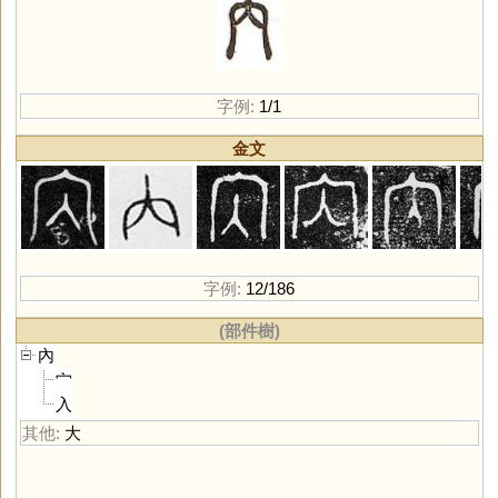
字例:
1/1
金文
字例:
12/186
(部件樹)
內
宀
入
其他:
大