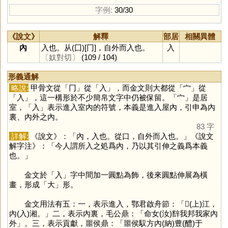
字例:
30/30
《說文》
解釋
部居
相關異體
內
入也。从(囗)[冂]，自外而入也。
入
〔奴對切〕
(109 / 104)
形義通解
略說:
甲骨文從「
冂
」從「
入
」，而金文則大都從「
宀
」從
「
入
」，這一構形於不少簡帛文字中仍被保留。「
宀
」是居
室，「
入
」表示進入室內的符號，本義是進入屋內，引申為內
裏、內外之內。
83 字
詳解:
《說文》：「內，入也。從口，自外而入也。」《說文
解字注》：「今人謂所入之処爲內，乃以其引伸之義爲本義
也。」
金文於「
入
」字中間加一圓點為飾，後來圓點伸展為橫
畫，形成「
大
」形。
金文用法有五：一，表示進入，鄂君啟舟節：「𨑗(上)江，
內(入)湘。」二，表示內裏，毛公鼎：「命女(汝)辥我邦我家內
外」。三，表示貢獻，噩侯鼎：「噩侯馭方內(納)豊(醴)于