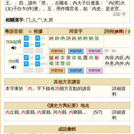
王。」四，讀作「
芮
」，古國名，內大子白簠蓋：「內(芮)大
(太)子白乍(作)簠」。五，用作職官名，如「內史」是史官。
230 字
相關漢字:
冂
,
入
,
宀
,
大
,
芮
粵語音節
根據
同音字
詞例(
) /
&
解釋
備
納
鈉
吶
訥
妠
衲
軜
魶
笝
黃
周
p7
p10
n
aap
6
李
何
p44
p49
HKLS
人文
同「
納
」
同聲同韻
同韻同調
同聲同調
能
耐
奈
鼐
倷
氝
柰
佴
耏
內容,內疚,內
黃
周
p36
p10
n
oi
6
褦
渿
螚
錼
外患,內外,內
李
何
p44
p264
閣,內政,內情,
HKLS
人文
同聲同韻
同韻同調
同聲同調
內涵,內向,內
陸,內戰,內亂,
其他方言讀音
內科,內衣,內
本字庫於「
內
」字下錄有
20
個方言點的讀音
詳細資
制,內人,內鬨
料
《讀史方輿紀要》地名
內
丘縣,
內
黃縣,
內
黃縣, 河
內
縣,
內
鄉縣…
(5/7)
詳細資
料
成語彙輯