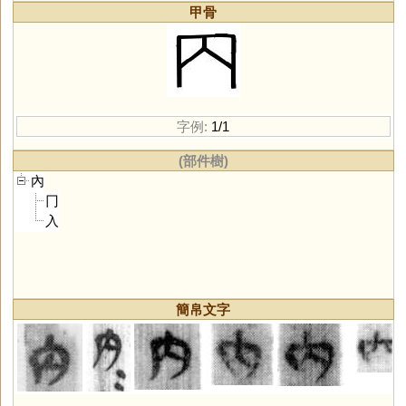
甲骨
字例:
1/1
(部件樹)
內
冂
入
簡帛文字