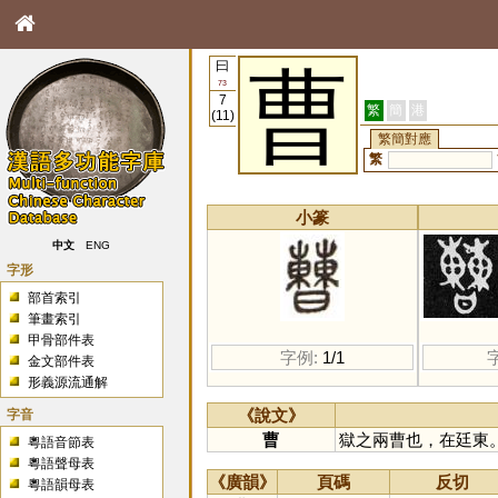
曰
曹
73
7
繁
簡
港
(11)
繁簡對應
繁
小篆
中文
ENG
字形
部首索引
筆畫索引
甲骨部件表
字例:
1/1
金文部件表
形義源流通解
字音
《說文》
曹
獄之兩曹也，在廷東
粵語音節表
粵語聲母表
《廣韻》
頁碼
反切
粵語韻母表