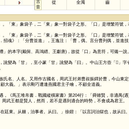
古
從
全濁
齒
音
」。「
東
」象袋子，二「
東
」象一對袋子之形。「
口
」是增繁符號，
」。「
東
」象袋子，二「
東
」象一對袋子之形。「
口
」是增繁符號，
．招魂》：「分曹並進」，王逸注：「曹，偶。言分曹列偶，並進技
嘈
」的本字(戴侗、高鴻縉、王獻唐)，故從「
口
」為意符，可備一說
，訛變為「
甘
」，至小篆「
甘
」訛變為「
曰
」。中山王方壺「
𣍘
」字
。
名、人名。又用作古國名，周武王封弟曹叔振鐸於曹，今山東定陶
，不顧大義。」表示剛巧遭逢燕國君主子噲，不顧全道義。
遇，《馬王堆帛書．戰國縱橫家書》第204行：「舜雖賢，非適禺(
湯、周武王都是賢人，然而，若不是遇到適合的時勢，不會成為君王。
，在廷東。从㯥，治事者。从曰。」徐鍇：「以言詞治獄也，故从曰