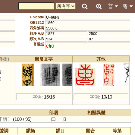
普
粵
Unicode
U+66F9
GB2312
1860
四角號碼
5560.6
頻序 A/B
1827
2500
頻次 A/B
534
87
普通話
c
o
件樹)
簡帛文字
其他
東
口
字例:
16/16
字例:
10/10
部居
相關異體
牢切〕
(100 / 95)
曰
𣍘
聲調
韻攝
韻目
開合
等第