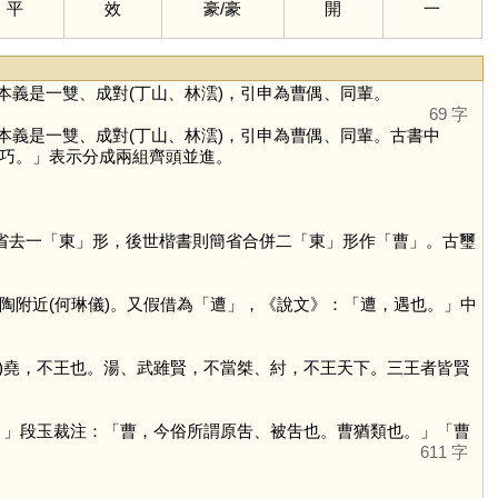
平
效
豪
/
豪
開
一
本義是一雙、成對(丁山、林澐)，引申為曹偶、同輩。
69 字
本義是一雙、成對(丁山、林澐)，引申為曹偶、同輩。古書中
巧。」表示分成兩組齊頭並進。
。
省去一「
東
」形，後世楷書則簡省合併二「
東
」形作「
曹
」。古璽
附近(何琳儀)。又假借為「
遭
」，《說文》：「遭，遇也。」中
遇)堯，不王也。湯、武雖賢，不當桀、紂，不王天下。三王者皆賢
。」段玉裁注：「曹，今俗所謂原吿、被吿也。曹猶類也。」「曹
611 字