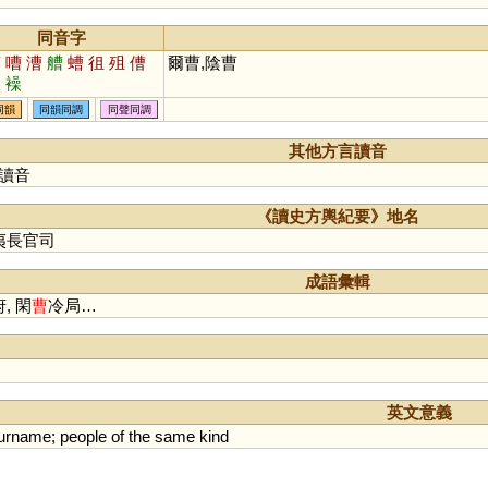
同音字
槽
嘈
漕
艚
螬
徂
殂
傮
爾曹,陰曹
鐰
襙
同韻
同韻同調
同聲同調
其他方言讀音
讀音
《讀史方輿紀要》地名
夷長官司
成語彙輯
, 閑
曹
冷局…
英文意義
urname
;
people
of
the
same
kind