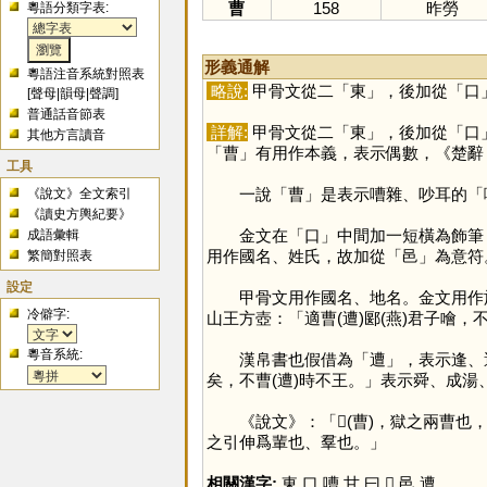
曹
158
昨勞
粵語分類字表:
形義通解
粵語注音系統對照表
略說:
甲骨文從二「
東
」，後加從「
口
[
聲母
|
韻母
|
聲調
]
普通話音節表
詳解:
甲骨文從二「
東
」，後加從「
口
其他方言讀音
「
曹
」有用作本義，表示偶數，《楚辭
工具
一說「
曹
」是表示嘈雜、吵耳的「
《說文》全文索引
《讀史方輿紀要》
金文在「
口
」中間加一短橫為飾筆
成語彙輯
用作國名、姓氏，故加從「
邑
」為意符
繁簡對照表
設定
甲骨文用作國名、地名。金文用作族氏
冷僻字:
山王方壺：「適曹(遭)郾(燕)君子噲
粵音系統:
漢帛書也假借為「
遭
」，表示逢、
矣，不曹(遭)時不王。」表示舜、成
《說文》：「𣍘(曹)，獄之兩曹也
之引伸爲輩也、羣也。」
相關漢字:
東
,
口
,
嘈
,
甘
,
曰
,
𣍘
,
邑
,
遭