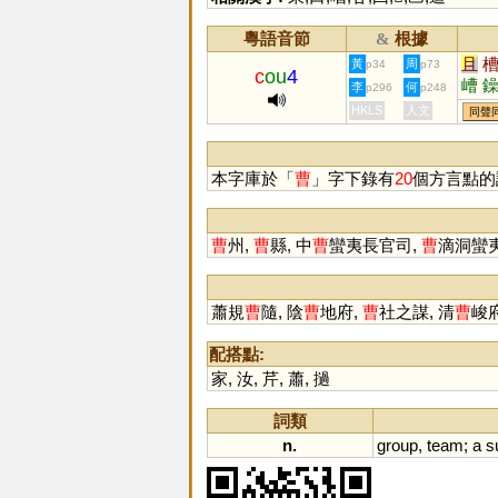
粵語音節
根據
&
且
黃
周
p34
p73
c
ou
4
嶆
李
何
p296
p248
HKLS
人文
同聲
本字庫於「
曹
」字下錄有
20
個方言點的
曹
州,
曹
縣, 中
曹
蠻夷長官司,
曹
滴洞蠻
蕭規
曹
隨, 陰
曹
地府,
曹
社之謀, 清
曹
峻府
配搭點:
家
,
汝
,
芹
,
蕭
,
撾
詞類
n.
group
,
team
;
a
s