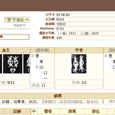
UTF-8
E6 9B B9
大五碼
B1E4
倉頡碼
廿田日
單讀音字
Matthews
6733
漢語大字典
（一版）1511；（二版）1620
簡
康熙字典
430
金文
(部件樹)
甲骨
(部
曹
曹
東
曰
口
一
字例:
9/13
字例:
1/2
其他:
口
解釋
。从㯥，治事者。从曰。
【徐鍇曰：以言詞治獄也，故从曰。】
〔昨
註解
中
聲母
清濁
部位