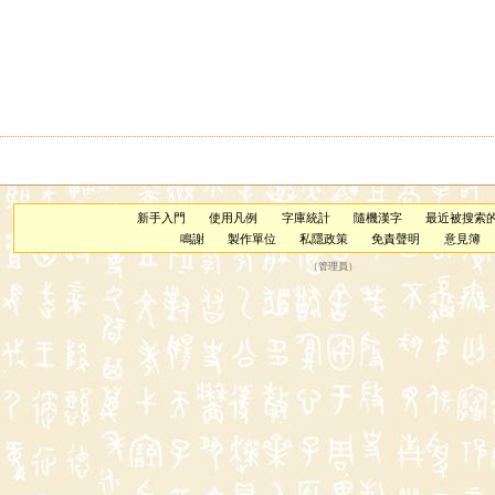
新手入門
使用凡例
字庫統計
隨機漢字
最近被搜索
鳴謝
製作單位
私隱政策
免責聲明
意見簿
（
管理員
）