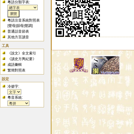
粵語分類字表:
粵語注音系統對照表
[
聲母
|
韻母
|
聲調
]
普通話音節表
其他方言讀音
工具
《說文》全文索引
《讀史方輿紀要》
成語彙輯
繁簡對照表
設定
冷僻字:
粵音系統: