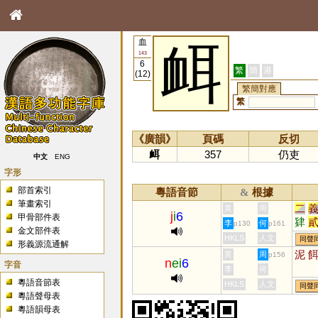
血
衈
143
6
繁
簡
港
(12)
繁簡對應
繁
《廣韻》
頁碼
反切
衈
357
仍吏
中文
ENG
字形
部首索引
粵語音節
根據
&
筆畫索引
二
黃
周
j
i
6
甲骨部件表
肄
李
何
p130
p161
金文部件表
伿
HKLS
人文
同聲
形義源流通解
泥
黃
周
p156
n
ei
6
字音
李
何
粵語音節表
HKLS
人文
同聲
粵語聲母表
粵語韻母表