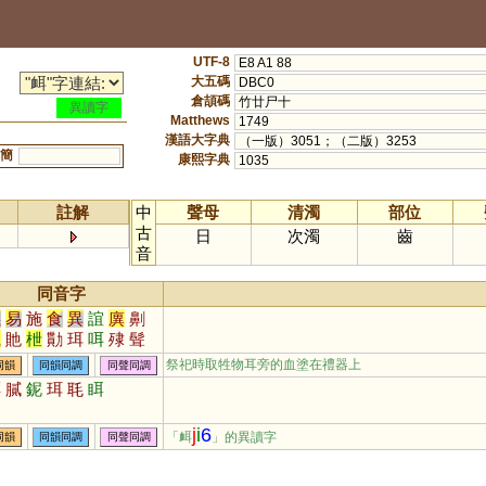
UTF-8
E8 A1 88
大五碼
DBC0
倉頡碼
竹廿尸十
異讀字
Matthews
1749
漢語大字典
（一版）3051；（二版）3253
簡
康熙字典
1035
註解
中
聲母
清濁
部位
古
日
次濁
齒
音
同音字
義
易
施
食
異
誼
廙
劓
貳
貤
枻
勩
珥
咡
殔
髶
毦
儗
樲
潩
羛
刵
佴
异
祭祀時取牲物耳旁的血塗在禮器上
同韻
同韻同調
同聲同調
餌
膩
鈮
珥
毦
眲
j
i
6
「衈
」的異讀字
同韻
同韻同調
同聲同調