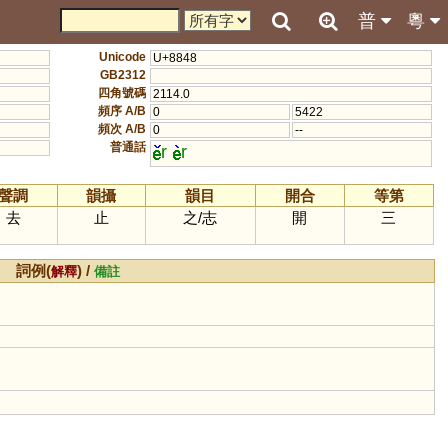
普
粵
Unicode
U+8848
GB2312
四角號碼
2114.0
頻序 A/B
0
5422
頻次 A/B
0
--
普通話
r
r
聲調
韻攝
韻目
開合
等第
去
止
之
/
志
開
三
詞例(
) /
解釋
備註