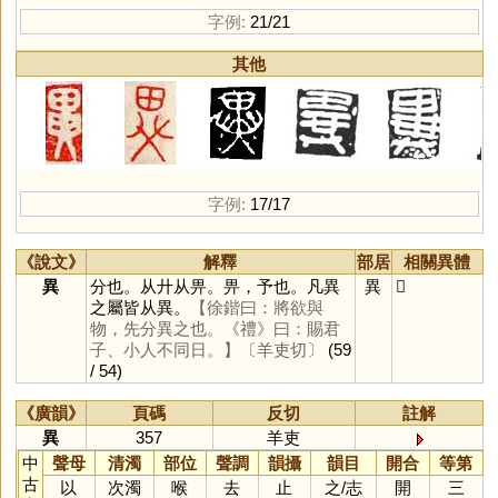
字例:
21/21
其他
字例:
17/17
《說文》
解釋
部居
相關異體
異
分也。从廾从畀。畀，予也。凡異
異
𠔱
之屬皆从異。
【徐鍇曰：將欲與
物，先分異之也。《禮》曰：賜君
子、小人不同日。】
〔羊吏切〕
(59
/ 54)
《廣韻》
頁碼
反切
註解
異
357
羊吏
中
聲母
清濁
部位
聲調
韻攝
韻目
開合
等第
古
以
次濁
喉
去
止
之
/
志
開
三