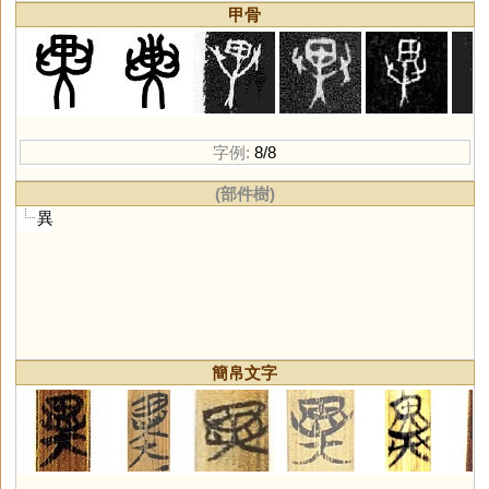
甲骨
字例:
8/8
(部件樹)
異
簡帛文字