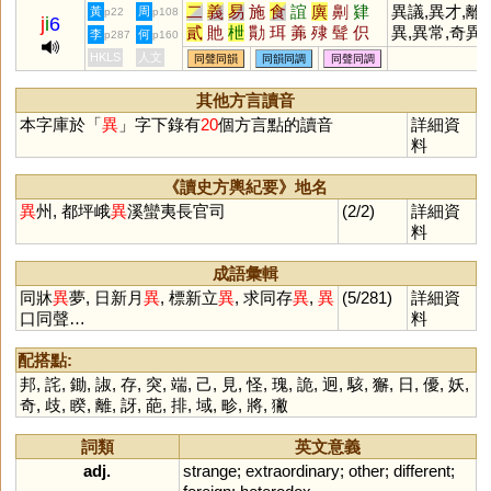
二
義
易
施
食
誼
廙
劓
肄
異議,異才,離
黃
周
p22
p108
j
i
6
貳
貤
枻
勩
珥
羛
殔
髶
伿
異,異常,奇異
李
何
p287
p160
衈
毦
儗
樲
潩
咡
刵
佴
异
HKLS
人文
同聲同韻
同韻同調
同聲同調
其他方言讀音
本字庫於「
異
」字下錄有
20
個方言點的讀音
詳細資
料
《讀史方輿紀要》地名
異
州, 都坪峨
異
溪蠻夷長官司
(2/2)
詳細資
料
成語彙輯
同牀
異
夢, 日新月
異
, 標新立
異
, 求同存
異
,
異
(5/281)
詳細資
口同聲…
料
配搭點:
邦
,
詫
,
鋤
,
諔
,
存
,
突
,
端
,
己
,
見
,
怪
,
瑰
,
詭
,
迥
,
駭
,
獬
,
日
,
優
,
妖
,
奇
,
歧
,
睽
,
離
,
訝
,
葩
,
排
,
域
,
畛
,
將
,
獙
詞類
英文意義
adj.
strange
;
extraordinary
;
other
;
different
;