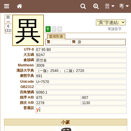
普
粵
田
異
102
6
繁
簡
港
單讀音字
(11)
繁簡對應
繁
簡
异
UTF-8
E7 95 B0
大五碼
B2A7
倉頡碼
田廿金
Matthews
3009
漢語大字典
（一版）2540；（二版）2720
康熙字典
691
Unicode
U+7570
GB2312
四角號碼
6080.1
頻序 A/B
875
807
頻次 A/B
2278
1130
普通話
y
小篆