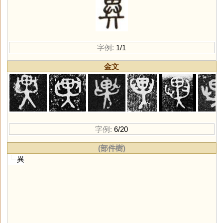
字例:
1/1
金文
字例:
6/20
(部件樹)
異