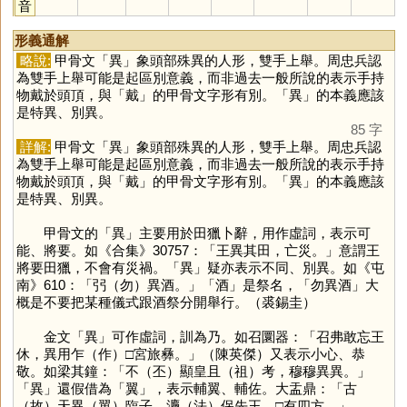
音
形義通解
略說:
甲骨文「
異
」象頭部殊異的人形，雙手上舉。周忠兵認
為雙手上舉可能是起區別意義，而非過去一般所說的表示手持
物戴於頭頂，與「
戴
」的甲骨文字形有別。「
異
」的本義應該
是特異、別異。
85 字
詳解:
甲骨文「
異
」象頭部殊異的人形，雙手上舉。周忠兵認
為雙手上舉可能是起區別意義，而非過去一般所說的表示手持
物戴於頭頂，與「
戴
」的甲骨文字形有別。「
異
」的本義應該
是特異、別異。
甲骨文的「
異
」主要用於田獵卜辭，用作虛詞，表示可
能、將要。如《合集》30757：「王異其田，亡災。」意謂王
將要田獵，不會有災禍。「
異
」疑亦表示不同、別異。如《屯
南》610：「弜（勿）異酒。」「
酒
」是祭名，「勿異酒」大
概是不要把某種儀式跟酒祭分開舉行。（裘錫圭）
金文「
異
」可作虛詞，訓為乃。如召圜器：「召弗敢忘王
休，異用乍（作）□宮旅彝。」（陳英傑）又表示小心、恭
敬。如梁其鐘：「不（丕）顯皇且（祖）考，穆穆異異。」
「
異
」還假借為「
翼
」，表示輔翼、輔佐。大盂鼎：「古
（故）天異（翼）臨子，灋（法）保先王，□有四方。」