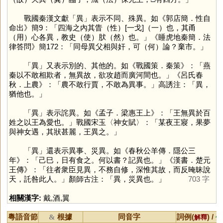
戰國秦漢文獻「
異
」表示不同、殊異。如《郭店簡．性自
命出》簡9：「四海之內其眚（性）[一戈]（一）也，其甬
（用）心各異，教史（使）肰（然）也。」《睡虎地秦簡．法
律答問》簡172：「同母異父相與奸，可（何）論？棄市。」
「
異
」又表示別的、其他的。如《戰國策．秦策》：「燕
秦以不敢相欺者，無異故，欲攻趙而廣河間也。」《呂氏春
秋．上農》：「農不敢行賈，不敢為異事。」高誘注：「異，
猶他也。」
「
異
」表示詫異。如《孟子．梁惠王上》：「王無異於百
姓之以王為愛也。」戰國宋玉〈神女賦〉：「某夜王寢，果夢
與神女遇，其狀甚麗，王異之。」
「
異
」還表示異事、災異。如《春秋公羊傳．隱公三
年》：「己巳，日有食之。何以書？記異也。」《漢書．楚元
王傳》：「往者衆臣見異，不務自修，深惟其故，而反晻昧說
天，託咎此人。」顏師古注：「異，災異也。」
703 字
相關漢字:
戴
,
酒
,
翼
粵語音節
根據
同音字
詞例(
) /
&
解釋
備