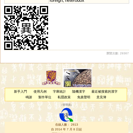
foreign
;
heterodox
瀏覽次數: 29367
新手入門
使用凡例
字庫統計
隨機漢字
最近被搜索的漢字
鳴謝
製作單位
私隱政策
免責聲明
意見簿
（
管理員
）
在線人數： 2613
自 2014 年 7 月 8 日起