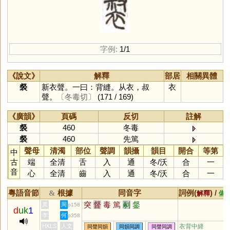
字例:
1/1
《說文》
解釋
部居
相關異體
裻
新衣聲。一曰：背縫。从衣，叔
衣
聲。
〔冬毒切〕
(171 / 169)
《廣韻》
頁碼
反切
註解
裻
460
冬毒
裻
460
先篤
聲母
清濁
部位
聲調
韻攝
韻目
開合
等第
中
古
端
全清
舌
入
通
冬
/
沃
合
一
音
心
全清
齒
入
通
冬
/
沃
合
一
粵語音節
根據
同音字
詞例(
) /
&
解釋
備
突
督
毒
篤
剢
錖
黃
周
p158
d
uk
1
李
何
p358
HKLS
人文
衣背中絳
同聲同韻
同韻同調
同聲同調