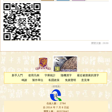
瀏覽次數: 2639
新手入門
使用凡例
字庫統計
隨機漢字
最近被搜索的漢字
鳴謝
製作單位
私隱政策
免責聲明
意見簿
（
管理員
）
在線人數： 2784
自 2014 年 7 月 8 日起
瀏覽人數： 80323642