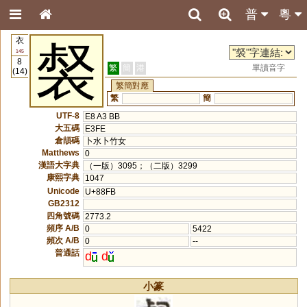
普
粵
衣
裻
145
8
繁
簡
港
單讀音字
(14)
繁簡對應
繁
簡
UTF-8
E8 A3 BB
大五碼
E3FE
倉頡碼
卜水卜竹女
Matthews
0
漢語大字典
（一版）3095；（二版）3299
康熙字典
1047
Unicode
U+88FB
GB2312
四角號碼
2773.2
頻序 A/B
0
5422
頻次 A/B
0
--
普通話
d
d
小篆