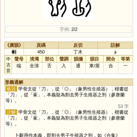
字例:
2/2
《廣韻》
頁碼
反切
註解
剢
450
丁木
中
聲母
清濁
部位
聲調
韻攝
韻目
開合
等第
古
端
全清
舌
入
通
東
/
屋
合
一
音
形義通解
略說:
甲骨文從「
刀
」，從「
◎
」（象男性生殖器），楷書從
「
刀
」，從「
豖
」，本義疑為割去男子生殖器之刑（參唐蘭
等）。
53 字
詳解:
甲骨文從「
刀
」，從「
◎
」（象男性生殖器），楷書從
「
刀
」，從「
豖
」，本義疑為割去男子生殖器之刑（參唐蘭
等）。
卜辭用作本義，即割去男子生殖器之刑，如《合集》