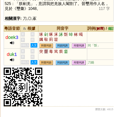
525：「朕剢羌」，意謂我把羌族人閹割了。晉璽用作人名，
見於《璽彙》1048。
117 字
相關漢字:
刀
,
◎
,
豖
粵語音節
根據
同音字
詞例(
) /
&
解釋
備註
琢
剁
啄
涿
諑
斲
啅
椓
噣
黃
周
d
oek
3
孎
斀
菿
籗
李
何
HKLS
人文
同「
斲
」
同聲同韻
同韻同調
同聲同調
突
督
毒
篤
裻
錖
黃
周
d
uk
1
李
何
HKLS
人文
刀鋤
同聲同韻
同韻同調
同聲同調
瀏覽次數: 4815