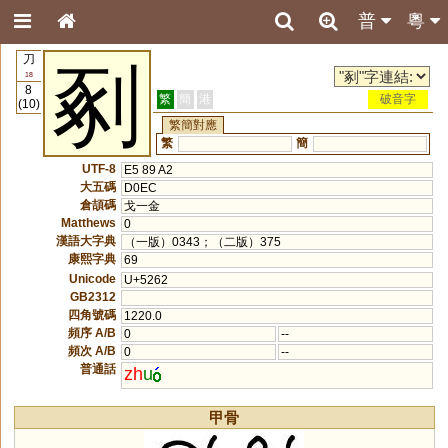
普
粵
刀
剢
18
8
繁
簡
港
破音字
(10)
繁簡對應
繁
簡
UTF-8
E5 89 A2
大五碼
D0EC
倉頡碼
戈一金
Matthews
0
漢語大字典
（一版）0343；（二版）375
康熙字典
69
Unicode
U+5262
GB2312
四角號碼
1220.0
頻序 A/B
0
--
頻次 A/B
0
--
普通話
zh
u
甲骨