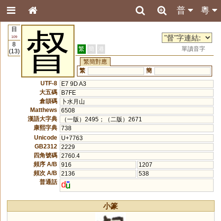
普
粵
目
督
109
8
繁
簡
港
單讀音字
(13)
繁簡對應
繁
簡
UTF-8
E7 9D A3
大五碼
B7FE
倉頡碼
卜水月山
Matthews
6508
漢語大字典
（一版）2495；（二版）2671
康熙字典
738
Unicode
U+7763
GB2312
2229
四角號碼
2760.4
頻序 A/B
916
1207
頻次 A/B
2136
538
普通話
d
小篆