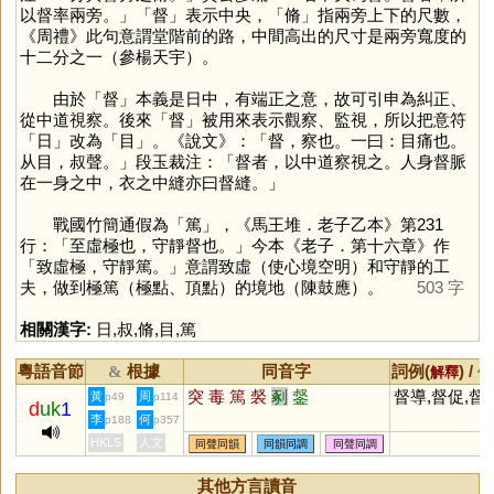
以督率兩旁。」「
督
」表示中央，「
脩
」指兩旁上下的尺數，
《周禮》此句意謂堂階前的路，中間高出的尺寸是兩旁寬度的
十二分之一（參楊天宇）。
由於「
督
」本義是日中，有端正之意，故可引申為糾正、
從中道視察。後來「
督
」被用來表示觀察、監視，所以把意符
「
日
」改為「
目
」。《說文》：「督，察也。一曰：目痛也。
从目，叔聲。」段玉裁注：「督者，以中道察視之。人身督脈
在一身之中，衣之中縫亦曰督縫。」
戰國竹簡通假為「
篤
」，《馬王堆．老子乙本》第231
行：「至虛極也，守靜督也。」今本《老子．第十六章》作
「致虛極，守靜篤。」意謂致虛（使心境空明）和守靜的工
夫，做到極篤（極點、頂點）的境地（陳鼓應）。
503 字
相關漢字:
日
,
叔
,
脩
,
目
,
篤
粵語音節
根據
同音字
詞例(
) /
&
解釋
備
突
毒
篤
裻
剢
錖
督導,督促,督
黃
周
p49
p114
d
uk
1
李
何
p188
p357
HKLS
人文
同聲同韻
同韻同調
同聲同調
其他方言讀音