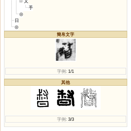
又
手
◎
日
◎
簡帛文字
字例:
1/1
其他
字例:
3/3