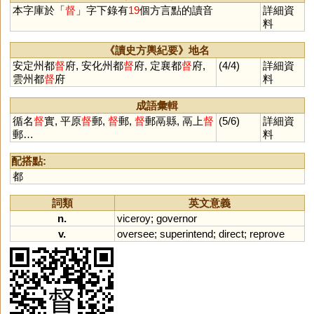
本字庫於「
督
」字下錄有
19
個方言點的讀音
詳細資
料
《讀史方輿紀要》地名
安定州都
督
府, 安化州都
督
府, 定襄都
督
府,
(4/4)
詳細資
雲州都
督
府
料
成語彙輯
循名
督
實, 平原
督
郵,
督
郵,
督
郵鬲縣, 鬲上
督
(5/6)
詳細資
郵…
料
配搭點:
都
詞類
英文意義
n.
viceroy
;
governor
v.
oversee
;
superintend
;
direct
;
reprove