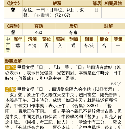
《說文》
解釋
部居
相關異體
督
察也。一曰：目痛也。从目，叔
目
聲。
〔冬毒切〕
(72 / 67)
《廣韻》
頁碼
反切
註解
督
460
冬毒
中
聲母
清濁
部位
聲調
韻攝
韻目
開合
等第
古
端
全清
舌
入
通
冬
/
沃
合
一
音
形義通解
略說:
甲骨文從「
日
」，「
叔
」聲，「
日
」的四邊有數點（以
◎表示），表示日光強盛，光芒四射。本義是正午時分、日中
時分（何景成），引申為中央、監察。
68 字
詳解:
甲骨文從「
日
」，四邊從象陽光的小點（以◎表示），
「
叔
」聲，象正午時太陽在天空中央，烈日當空，陽光普照，
本義是正午、日中時分。成語「如日中天」就是描述這種情
景。甲骨文用作本義，表示正午，《合集》33871：「督
雨」，表示正午下雨。「
督
」字的本義已不見於傳世古書，但
是中央、中間之義仍有保留，中醫學名詞「督脈」，即是人背
之中脈。《周禮．考工記．匠人》：「堂涂十有二分」，鄭玄
注：「分其督旁之脩。」賈公彥疏：「名中央爲督。督者，所