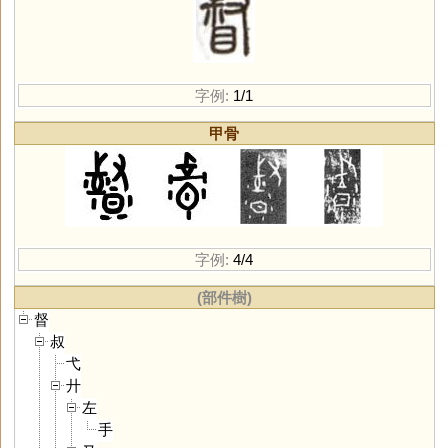
字例:
1/1
甲骨
字例:
4/4
(部件樹)
督
叔
弋
廾
左
手