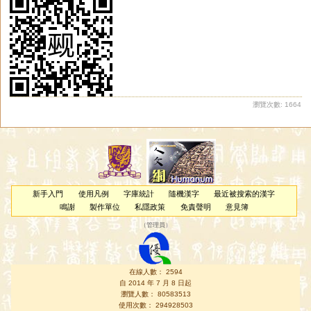
瀏覽次數: 1664
新手入門
使用凡例
字庫統計
隨機漢字
最近被搜索的漢字
鳴謝
製作單位
私隱政策
免責聲明
意見簿
（
管理員
）
在線人數： 2594
自 2014 年 7 月 8 日起
瀏覽人數： 80583513
使用次數： 294928503