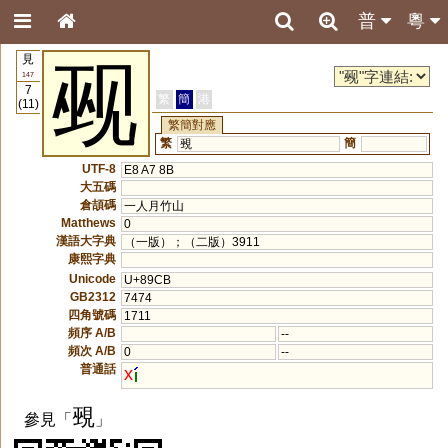
普
粵
見
觋
147
7
繁
簡
港
(11)
繁簡對應
繁
簡
覡
UTF-8
E8 A7 8B
大五碼
倉頡碼
一人月竹山
Matthews
0
漢語大字典
（一版）；（二版）3911
康熙字典
Unicode
U+89CB
GB2312
7474
四角號碼
1711
頻序 A/B
--
頻次 A/B
0
--
普通話
x
覡
參見「
」