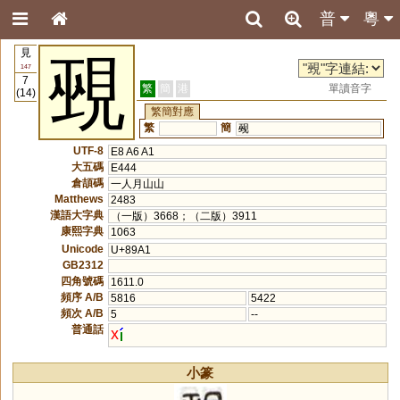
普
粵
見
覡
147
7
繁
簡
港
單讀音字
(14)
繁簡對應
繁
簡
觋
UTF-8
E8 A6 A1
大五碼
E444
倉頡碼
一人月山山
Matthews
2483
漢語大字典
（一版）3668；（二版）3911
康熙字典
1063
Unicode
U+89A1
GB2312
四角號碼
1611.0
頻序 A/B
5816
5422
頻次 A/B
5
--
普通話
x
小篆