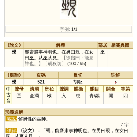
字例:
1/1
《說文》
解釋
部居
相關異體
覡
能齋肅事神明也。在男曰覡，在女
巫
曰巫。从巫从見。
【徐鍇曰：能見
神也。】
〔胡狄切〕
(100 / 95)
《廣韻》
頁碼
反切
註解
覡
521
胡狄
中
聲母
清濁
部位
聲調
韻攝
韻目
開合
等第
古
匣
全濁
喉
入
梗
青
/
錫
開
四
音
形義通解
略說:
解男性的巫師。
7 字
詳解:
《說文》：「覡，能齋肅事神明也。在男曰覡，在女曰
巫。从巫从見。」