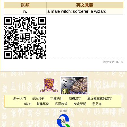
詞類
英文意義
n.
a
male
witch
;
sorcerer
;
a
wizard
瀏覽次數: 8795
新手入門
使用凡例
字庫統計
隨機漢字
最近被搜索的漢字
鳴謝
製作單位
私隱政策
免責聲明
意見簿
（
管理員
）