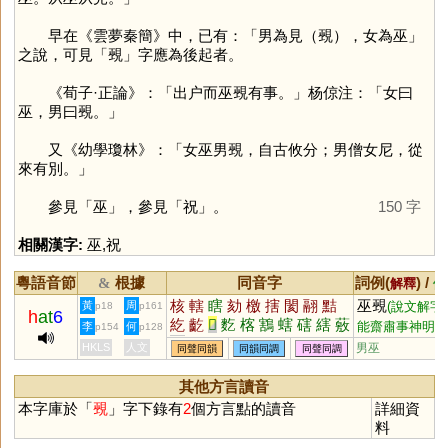
早在《雲夢秦簡》中，已有：「男為見（覡），女為巫」
之說，可見「
覡
」字應為後起者。
《荀子·正論》：「出户而巫覡有事。」杨倞注：「女曰
巫，男曰覡。」
又《幼學瓊林》：「女巫男覡，自古攸分；男僧女尼，從
來有別。」
參見「
巫
」，參見「
祝
」。
150 字
相關漢字:
巫
,
祝
粵語音節
根據
同音字
詞例(
) /
&
解釋
備
核
轄
瞎
劾
檄
搳
閡
翮
黠
巫覡
黃
周
(說文解字
p18
p161
h
at
6
紇
齕
𦵯
麧
楁
鶷
螛
磍
縖
薂
能齋肅事神明
李
何
p154
p128
蒚
獥
覈
礉
舝
籺
者，在男曰覡，
HKLS
人文
男巫
同聲同韻
同韻同調
同聲同調
,朵
在女曰巫。)
覡
其他方言讀音
本字庫於「
覡
」字下錄有
2
個方言點的讀音
詳細資
料