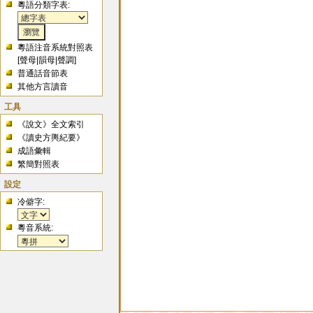
粵語分類字表:
粵語注音系統對照表
[
聲母
|
韻母
|
聲調
]
普通話音節表
其他方言讀音
工具
《說文》全文索引
《讀史方輿紀要》
成語彙輯
繁簡對照表
設定
冷僻字:
粵音系統: