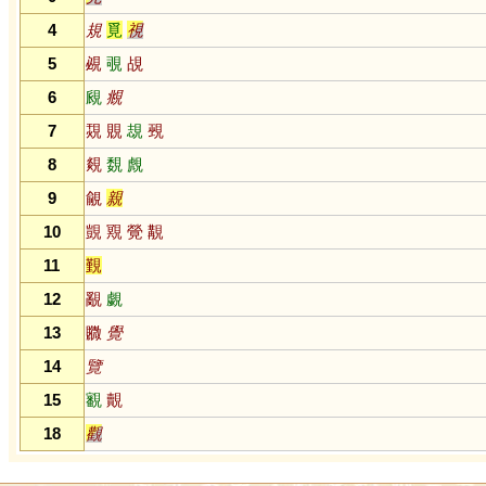
4
規
覓
視
5
覕
覗
覘
6
覛
覜
7
覝
覞
覟
覡
8
覢
覣
覤
9
覦
親
10
覬
覭
覮
覯
11
覲
12
覶
覷
13
覹
覺
14
覽
15
覾
覿
18
觀