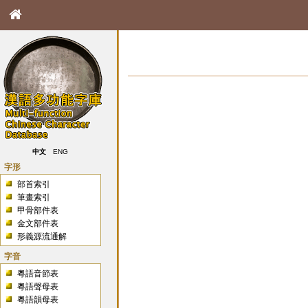
中文
ENG
字形
部首索引
筆畫索引
甲骨部件表
金文部件表
形義源流通解
字音
粵語音節表
粵語聲母表
粵語韻母表