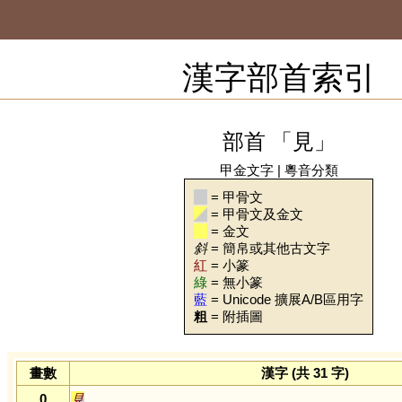
漢字部首索引
部首 「見」
甲金文字
|
粵音分類
= 甲骨文
= 甲骨文及金文
= 金文
斜
= 簡帛或其他古文字
紅
= 小篆
綠
= 無小篆
藍
= Unicode 擴展A/B區用字
粗
= 附插圖
畫數
漢字 (共 31 字)
0
見