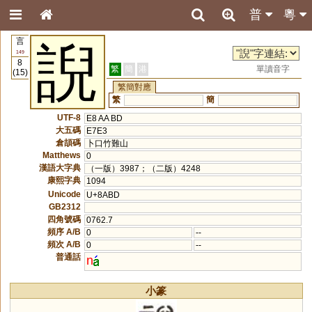
普
粵
言
誽
149
8
繁
簡
港
單讀音字
(15)
繁簡對應
繁
簡
UTF-8
E8 AA BD
大五碼
E7E3
倉頡碼
卜口竹難山
Matthews
0
漢語大字典
（一版）3987；（二版）4248
康熙字典
1094
Unicode
U+8ABD
GB2312
四角號碼
0762.7
頻序 A/B
0
--
頻次 A/B
0
--
普通話
n
小篆