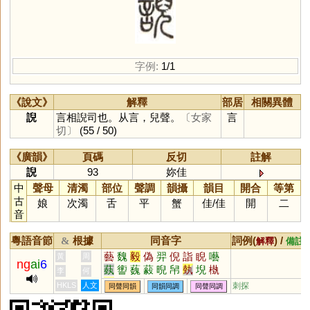
字例:
1/1
《說文》
解釋
部居
相關異體
誽
言相誽司也。从言，兒聲。
〔女家
言
切〕
(55 / 50)
《廣韻》
頁碼
反切
註解
誽
93
妳佳
中
聲母
清濁
部位
聲調
韻攝
韻目
開合
等第
古
娘
次濁
舌
平
蟹
佳
/
佳
開
二
音
粵語音節
根據
同音字
詞例(
) /
&
解釋
備註
藝
魏
毅
偽
羿
倪
詣
睨
囈
黃
周
ng
ai
6
蓺
讆
蘶
藙
晲
帠
埶
堄
槸
李
何
栺
寱
鮨
襼
燚
HKLS
人文
刺探
同聲同韻
同韻同調
同聲同調