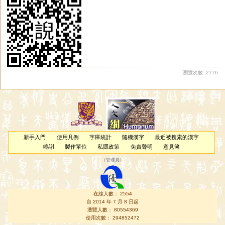
瀏覽次數: 2776
新手入門
使用凡例
字庫統計
隨機漢字
最近被搜索的漢字
鳴謝
製作單位
私隱政策
免責聲明
意見簿
（
管理員
）
在線人數： 2554
自 2014 年 7 月 8 日起
瀏覽人數： 80554369
使用次數： 294852472