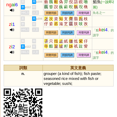
藝
魏
毅
偽
羿
倪
詣
睨
囈
鮨魚
黃
周
(一說即石
p206
ng
ai
6
蜞
掑
疧
蚑
跂
萁
隑
鬿
鬐
蓺
讆
誽
蘶
藙
晲
埶
堄
槸
斑)
李
何
p112
騹
蟣
衹
濝
岓
碕
魕
玂
忯
帠
寱
襼
栺
燚
HKLS
人文
魚名之一
同聲同韻
同韻同調
同聲同調
藄
軝
鄿
蚚
蚔
鶀
鵸
秖
肵
之
次
資
知
支
齊
脂
氏
枝
黃
周
p206
仔
姿
咨
滋
芝
茲
肢
吱
孜
z
i
1
李
何
觜
恣
訾
輜
淄
齎
貲
蜘
祗
k
ei
4
HKLS
人文
「鮨
」的
同聲同韻
同韻同調
同聲同調
梔
鯔
砥
泜
髭
緇
齜
孳
榰
讀字
甾
鎡
鼒
菑
錙
呲
嵫
卮
孖
子
只
指
止
紙
徵
抵
紫
仔
黃
周
觶
㞢
葘
䊷
𢆶
栺
秖
栥
疧
疻
寺
酯
旨
址
籽
姊
祇
趾
訾
z
i
2
李
何
p112
齍
鳷
鄑
搘
椥
偨
袛
胑
粢
軹
梓
祗
咫
祉
芷
滓
砥
秭
k
ei
4
HKLS
人文
「鮨
」的
胾
澬
汥
崰
璾
椔
蒫
紎
秪
同聲同韻
同韻同調
同聲同調
沚
耔
茞
茈
坁
黹
畤
厎
扺
讀字
秶
臸
鈭
鶅
衼
趑
胝
諮
玆
阯
泲
呰
恉
胏
疻
笫
訿
芓
秖
坻
栺
汦
淽
吇
杍
矷
藢
詞類
英文意義
釨
枳
衹
n.
grouper
(
a
kind
of
fish
);
fish
paste
;
seasoned
rice
mixed
with
fish
or
vegetable
;
sushi
;