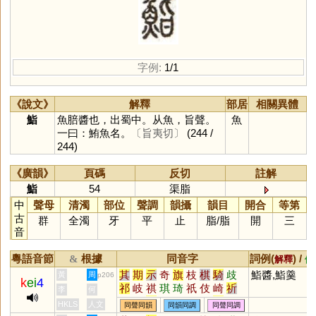
字例:
1/1
《說文》
解釋
部居
相關異體
鮨
魚䏽醬也，出蜀中。从魚，旨聲。
魚
一曰：鮪魚名。
〔旨夷切〕
(244 /
244)
《廣韻》
頁碼
反切
註解
鮨
54
渠脂
中
聲母
清濁
部位
聲調
韻攝
韻目
開合
等第
古
群
全濁
牙
平
止
脂
/
脂
開
三
音
粵語音節
根據
同音字
詞例(
) /
&
解釋
備
其
期
示
奇
旗
枝
棋
騎
歧
鮨醬,鮨羹
黃
周
p206
k
ei
4
祁
岐
祺
琪
琦
祇
伎
崎
祈
李
何
俟
鰭
耆
畿
淇
鯕
頎
綦
亓
HKLS
人文
同聲同韻
同韻同調
同聲同調
蘄
圻
碁
麒
丌
騏
埼
錡
旂