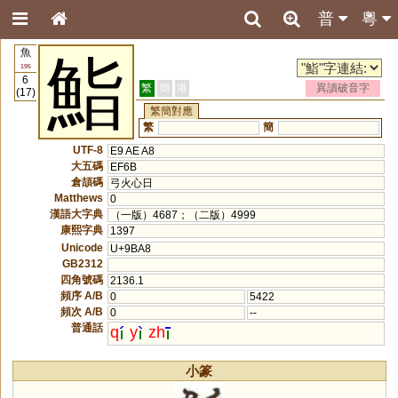
普
粵
魚
鮨
195
6
繁
簡
港
異讀破音字
(17)
繁簡對應
繁
簡
UTF-8
E9 AE A8
大五碼
EF6B
倉頡碼
弓火心日
Matthews
0
漢語大字典
（一版）4687；（二版）4999
康熙字典
1397
Unicode
U+9BA8
GB2312
四角號碼
2136.1
頻序 A/B
0
5422
頻次 A/B
0
--
普通話
q
y
zh
小篆