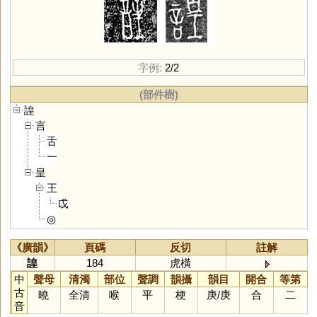
字例:
2/2
(部件樹)
諻
言
舌
一
皇
王
戉
◎
《廣韻》
頁碼
反切
註解
諻
184
虎橫
中
聲母
清濁
部位
聲調
韻攝
韻目
開合
等第
古
曉
全清
喉
平
梗
庚
/
庚
合
二
音