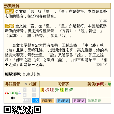
形義通解
略說:
金文從「
言
」從「
皇
」，「
皇
」亦是聲符。本義是氣勢
宏偉的聲音，後泛指各種聲音。
38 字
詳解:
金文從「
言
」從「
皇
」，「
皇
」亦是聲符。本義是氣勢
宏偉的聲音，後泛指各種聲音。《方言》：「諻，音也。」
《廣韻》：「諻，語聲。」參見「
韹
」。
金文表示聲音宏大而有氣勢，王孫誥鐘：「中（終）倝
（翰）且揚，元鳴孔諻」，意謂鐘聲宏亮，高亢飛揚，鐘的鳴
聲洪大響亮，氣勢堂皇。「
諻
」又通假作「
媓
」。卲王之諻
鼎：「卲王之諻（媓）之饋貞（鼎）」，卲王即楚昭王。「卲
王之媓」即楚昭王之母。
185 字
相關漢字:
言
,
皇
,
韹
,
媓
粵語音節
根據
同音字
詞例(
) /
&
解釋
備註
衡
橫
喤
黌
韹
揘
鑅
黃
周
w
aang
4
李
何
HKLS
人文
語聲;音樂
同聲同韻
同韻同調
同聲同調