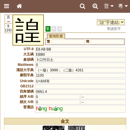
普
粵
言
諻
149
9
繁
簡
港
單讀音字
(16)
繁簡對應
繁
簡
UTF-8
E8 AB BB
大五碼
EBB0
倉頡碼
卜口竹日土
Matthews
0
漢語大字典
（一版）3999；（二版）4261
康熙字典
1100
Unicode
U+8AFB
GB2312
四角號碼
0661.4
頻序 A/B
0
--
頻次 A/B
0
--
普通話
h
ng
h
u
ng
金文