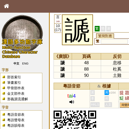
言
謕
149
10
繁
簡
港
(17)
繁簡對應
繁
《廣韻》
頁碼
反切
謕
48
息移
中文
ENG
謕
88
杜奚
字形
謕
90
土雞
部首索引
筆畫索引
粵語音節
根據
&
甲骨部件表
提
黃
周
p164
金文部件表
t
ai
4
鯷
李
何
形義源流通解
騠
HKLS
人文
同聲
字音
珶
粵語音節表
粵語聲母表
粵語韻母表