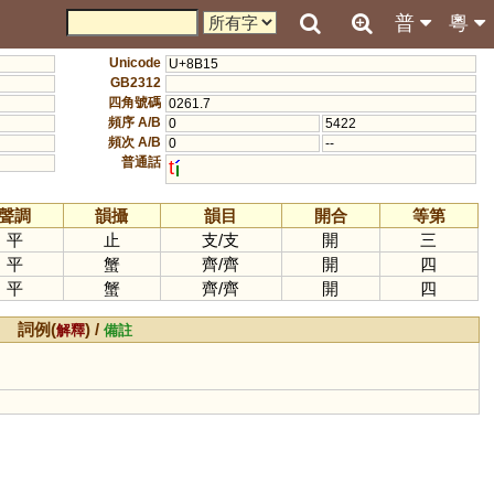
普
粵
Unicode
U+8B15
GB2312
四角號碼
0261.7
頻序 A/B
0
5422
頻次 A/B
0
--
普通話
t
聲調
韻攝
韻目
開合
等第
平
止
支
/
支
開
三
平
蟹
齊
/
齊
開
四
平
蟹
齊
/
齊
開
四
詞例(
) /
解釋
備註