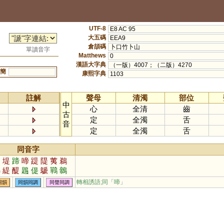
UTF-8
E8 AC 95
大五碼
EEA9
倉頡碼
卜口竹卜山
單讀音字
Matthews
0
漢語大字典
（一版）4007；（二版）4270
簡
康熙字典
1103
註解
聲母
清濁
部位
中
心
全清
齒
古
定
全濁
舌
音
定
全濁
舌
同音字
題
堤
蹄
啼
踶
隄
荑
鵜
綈
緹
醍
鶗
偍
鷈
鷤
鶙
鼶
蕛
禔
厗
稊
媞
崹
徲
轉相誘語;同「
啼
」
同韻
同韻同調
同聲同調
惿
磃
趧
蝭
鍗
褆