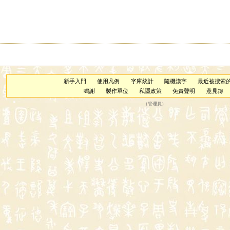
新手入門
使用凡例
字庫統計
隨機漢字
最近被搜索
鳴謝
製作單位
私隱政策
免責聲明
意見簿
（
管理員
）