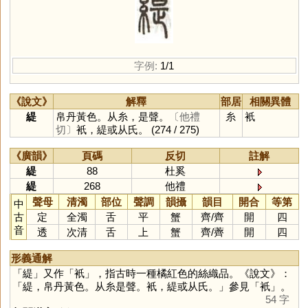
字例:
1/1
《說文》
解釋
部居
相關異體
緹
帛丹黃色。从糸，是聲。
〔他禮
糸
衹
切〕
衹，緹或从氏。
(274 / 275)
《廣韻》
頁碼
反切
註解
緹
88
杜奚
緹
268
他禮
聲母
清濁
部位
聲調
韻攝
韻目
開合
等第
中
古
定
全濁
舌
平
蟹
齊
/
齊
開
四
音
透
次清
舌
上
蟹
齊
/
薺
開
四
形義通解
「
緹
」又作「
衹
」，指古時一種橘紅色的絲織品。《說文》：
「緹，帛丹黃色。从糸是聲。衹，緹或从氏。」參見「
衹
」。
54 字