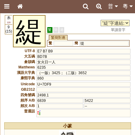
普
粵
糸
緹
120
9
繁
簡
港
單讀音字
(15)
繁簡對應
繁
簡
缇
UTF-8
E7 B7 B9
大五碼
BD7B
倉頡碼
女火日一人
Matthews
6235
漢語大字典
（一版）3425；（二版）3652
康熙字典
860
Unicode
U+7DF9
GB2312
四角號碼
2498.1
頻序 A/B
6839
5422
頻次 A/B
1
--
普通話
t
小篆