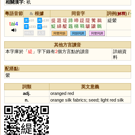
相關漢字:
衹
粵語音節
根據
同音字
詞例(
) /
&
解釋
備
提
題
堤
蹄
啼
踶
隄
荑
鵜
緹縈
黃
周
p10
p130
t
ai
4
鯷
綈
醍
鶗
稊
鷤
鷈
鼶
鶙
李
何
p233
p68
騠
厗
謕
蕛
禔
崹
媞
偍
徲
HKLS
人文
同聲同韻
同韻同調
同聲同調
珶
惿
磃
趧
蝭
鍗
褆
其他方言讀音
本字庫於「
緹
」字下錄有
2
個方言點的讀音
詳細資
料
配搭點:
縈
詞類
英文意義
adj.
oranged
red
n.
orange
silk
fabrics
;
seed
;
light
red
silk