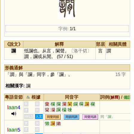
字例:
1/1
《說文》
解釋
部居
相關異體
讕
怟讕也。从言，闌聲。
〔洛干切〕
言
譋
譋，讕或从閒。
(57 / 51)
形義通解
「
譋
」與「
讕
」同字，參「
讕
」。
15 字
相關漢字:
讕
粵語音節
根據
同音字
詞例(
) /
&
解釋
備註
蘭
欄
攔
瀾
闌
鑭
斕
讕
襴
黃
周
l
aan
4
籣
灡
躝
欗
暕
李
何
HKLS
人文
同「
讕
」
同聲同韻
同韻同調
同聲同調
懶
讕
嬾
黃
周
l
aan
5
李
何