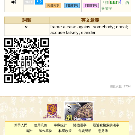
l
aan
4
HKLS
人文
「譋
」的
同聲同韻
同韻同調
同聲同調
異讀字
詞類
英文意義
v.
frame
a
case
against
somebody
;
cheat
;
accuse
falsely
;
slander
瀏覽次數: 2754
新手入門
使用凡例
字庫統計
隨機漢字
最近被搜索的漢字
鳴謝
製作單位
私隱政策
免責聲明
意見簿