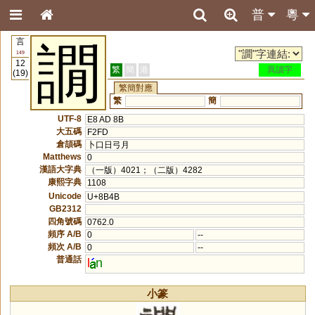
普
粵
言
譋
149
12
繁
簡
港
異讀字
(19)
繁簡對應
繁
簡
UTF-8
E8 AD 8B
大五碼
F2FD
倉頡碼
卜口日弓月
Matthews
0
漢語大字典
（一版）4021；（二版）4282
康熙字典
1108
Unicode
U+8B4B
GB2312
四角號碼
0762.0
頻序 A/B
0
--
頻次 A/B
0
--
普通話
l
n
小篆