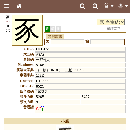
普
粵
豕
豕
152
0
繁
簡
港
單讀音字
(7)
繁簡對應
繁
簡
UTF-8
E8 B1 95
大五碼
A8A8
倉頡碼
一尸竹人
Matthews
5766
漢語大字典
（一版）3610；（二版）3848
康熙字典
1122
Unicode
U+8C55
GB2312
8525
四角號碼
1023.2
頻序 A/B
5265
5422
頻次 A/B
9
--
普通話
sh
小篆