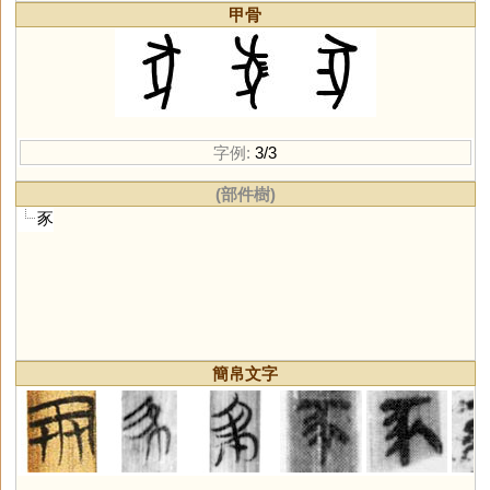
甲骨
字例:
3/3
(部件樹)
豕
簡帛文字