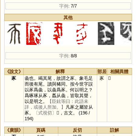
字例:
7/7
其他
字例:
8/8
《說文》
解釋
部居
相關異體
豕
彘也。竭其尾，故謂之豕。象毛足
豕
𢁓
而後有尾。讀與豨同。按今世字誤
以豕爲彘，以彘爲豕。何以明之？
爲啄琢从豕，蟸从彘，皆取其聲，
以是明之。
【臣鉉等曰：此語未
詳，或後人所加。】
凡豕之屬皆从
豕。
〔式視切〕
𢁓，古文。
(196 /
194)
《廣韻》
頁碼
反切
註解