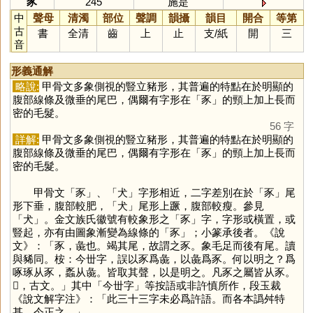
豕
245
施是
中
聲母
清濁
部位
聲調
韻攝
韻目
開合
等第
古
書
全清
齒
上
止
支
/
紙
開
三
音
形義通解
略說:
甲骨文多象側視的豎立豬形，其普遍的特點在於明顯的
腹部線條及微垂的尾巴，偶爾有字形在「
豕
」的頸上加上長而
密的毛髮。
56 字
詳解:
甲骨文多象側視的豎立豬形，其普遍的特點在於明顯的
腹部線條及微垂的尾巴，偶爾有字形在「
豕
」的頸上加上長而
密的毛髮。
甲骨文「
豕
」、「
犬
」字形相近，二字差別在於「
豕
」尾
形下垂，腹部較肥，「
犬
」尾形上蹶，腹部較瘦。參見
「
犬
」。金文族氏徽號有較象形之「
豕
」字，字形或橫置，或
豎起，亦有由圖象漸變為線條的「
豕
」；小篆承後者。《說
文》：「豕，彘也。竭其尾，故謂之豕。象毛足而後有尾。讀
與豨同。桉：今丗字，誤以豕爲彘，以彘爲豕。何以明之？爲
啄琢从豕，蟸从彘。皆取其聲，以是明之。凡豕之屬皆从豕。
𧰧，古文。」其中「今丗字」等按語或非許慎所作，段玉裁
《說文解字注》：「此三十三字未必爲許語。而各本譌舛特
甚，今正之。」