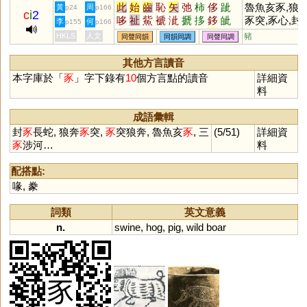
此
始
齒
恥
矢
弛
柿
侈
跐
魯魚亥豕,狼
黃
周
p24
p166
c
i
2
哆
祉
鮆
褫
泚
搋
拸
鉹
皉
豕突,豕心,封
李
何
p155
p166
杝
謻
誃
玼
胣
恀
姼
奓
扡
HKLS
人文
豬
同聲同韻
同韻同調
同聲同調
佌
其他方言讀音
本字庫於「
豕
」字下錄有
10
個方言點的讀音
詳細資
料
成語彙輯
封
豕
長蛇, 狼奔
豕
突,
豕
突狼奔, 魯魚亥
豕
, 三
(5/51)
詳細資
豕
涉河…
料
配搭點:
喙
,
豢
詞類
英文意義
n.
swine
,
hog
,
pig
,
wild
boar