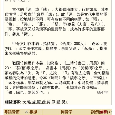
古代的「
豕
」或「
豬
」，大都體積龐大，行動如風，其勇
猛慓悍，足與虎鬥(參見「
豦
」)。故「
豕
」曾是古代中國的重
要圖騰，按地域的不同，可有各種不同的稱謂，如「
豭
」、
「
彘
」、「
豨
」、「
豚
」、「
貕
」等(參見《方言．卷八》)。
「
豕
」字後來又成為漢字的重要部首，成為許多字的重要部
件。參見「
豬
」。
甲骨文用作本義，指豬隻，《合集》390反：「逐豕，隻
(獲)。」金文用作本義，指豬隻，圅皇父鼎：「豕鼎」，指用
來烹煮豬隻的鼎器。
戰國竹簡用作本義，指豬隻，《上博竹書三．周易》簡
23：「芬(豶)豕之牙」，帛書本《周易》作「哭豨(豕)之牙」。
廖名春以為「
哭
」為「
𠳵
」之訛，「
𠳵
」有隱去之義，全句指隱
藏豬的尖牙的意思。今本《周易》作「豶豕之牙」，王弼注：
「豕牙橫暴，剛暴難制之物……能豶其牙，柔能制健，禁暴抑
盛，豈唯能固其位，乃將有慶也。」孔穎達正義引褚氏：
「豶，除也，除其牙也。」
684 字
相關漢字:
犬
,
豬
,
豦
,
豭
,
彘
,
豨
,
豚
,
貕
,
哭
,
𠳵
粵語音節
根據
同音字
詞例(
) /
&
解釋
備