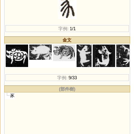
字例:
1/1
金文
字例:
9/33
(部件樹)
豕