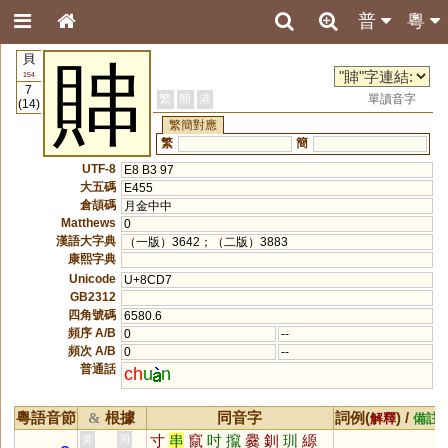
普
粵
貝
賗
154
7
繁
簡
港
單讀音字
(14)
繁簡對應
繁
簡
UTF-8
E8 B3 97
大五碼
E455
倉頡碼
月金中中
Matthews
0
漢語大字典
（一版）3642；（二版）3883
康熙字典
Unicode
U+8CD7
GB2312
四角號碼
6580.6
頻序 A/B
0
--
頻次 A/B
0
--
普通話
ch
u
n
粵語音節
根據
同音字
詞例(
) /
&
解釋
備註
寸
串
竄
吋
攛
爨
釧
玔
縓
黃
周