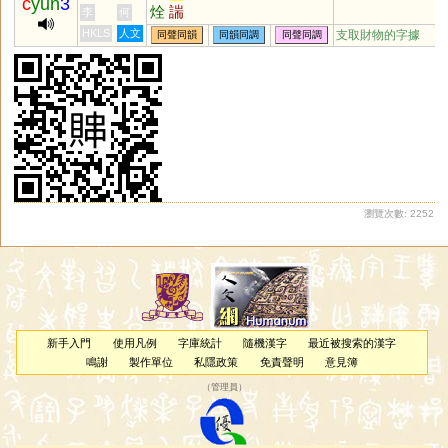
c
yun
3
烇
諯
李
何
HKLS
人文
支取財物的字據
同聲同韻
同韻同調
同聲同調
瀏覽次數: 2252
新手入門
使用凡例
字庫統計
隨機漢字
最近被搜索的漢字
鳴謝
製作單位
私隱政策
免責聲明
意見簿
（
管理員
）