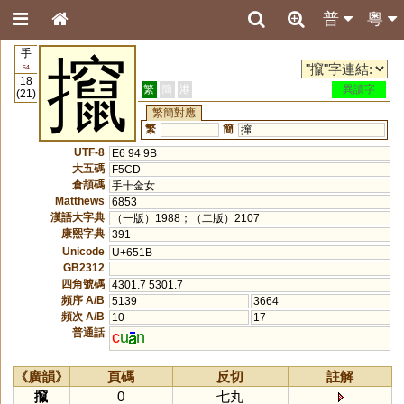
普
粵
手
攛
64
18
繁
簡
港
異讀字
(21)
繁簡對應
繁
簡
撺
UTF-8
E6 94 9B
大五碼
F5CD
倉頡碼
手十金女
Matthews
6853
漢語大字典
（一版）1988；（二版）2107
康熙字典
391
Unicode
U+651B
GB2312
四角號碼
4301.7 5301.7
頻序 A/B
5139
3664
頻次 A/B
10
17
普通話
c
u
n
《廣韻》
頁碼
反切
註解
攛
0
七丸