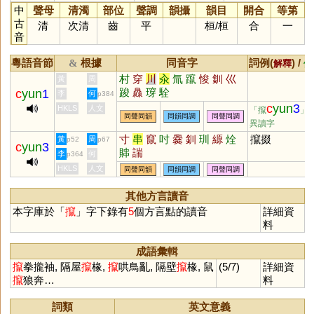
中
聲母
清濁
部位
聲調
韻攝
韻目
開合
等第
古
清
次清
齒
平
桓
/
桓
合
一
音
粵語音節
根據
同音字
詞例(
) /
&
解釋
備
村
穿
川
汆
氚
躥
悛
釧
巛
黃
周
踆
灥
瑏
駩
c
yun
1
李
何
p384
c
yun
3
HKLS
人文
「攛
」
同聲同韻
同韻同調
同聲同調
異讀字
寸
串
竄
吋
爨
釧
玔
縓
烇
攛掇
黃
周
p52
p67
c
yun
3
賗
諯
李
何
p364
HKLS
人文
同聲同韻
同韻同調
同聲同調
其他方言讀音
本字庫於「
攛
」字下錄有
5
個方言點的讀音
詳細資
料
成語彙輯
攛
拳攏袖, 隔屋
攛
椽,
攛
哄鳥亂, 隔壁
攛
椽, 鼠
(5/7)
詳細資
攛
狼奔…
料
詞類
英文意義