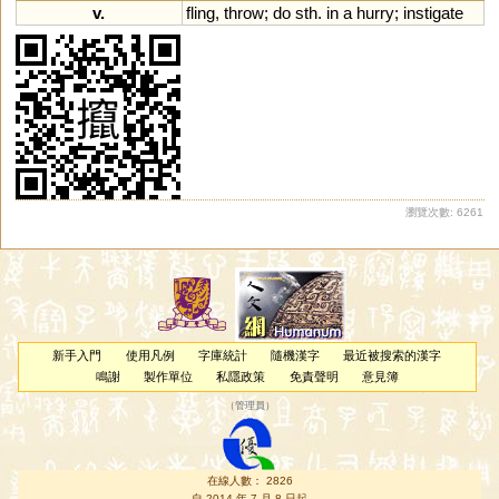
v.
fling
,
throw
;
do
sth
.
in
a
hurry
;
instigate
瀏覽次數: 6261
新手入門
使用凡例
字庫統計
隨機漢字
最近被搜索的漢字
鳴謝
製作單位
私隱政策
免責聲明
意見簿
（
管理員
）
在線人數： 2826
自 2014 年 7 月 8 日起