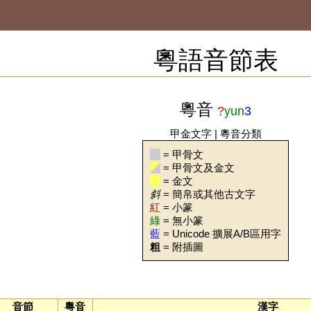
粵語音節表
粵音
?
yun
3
甲金文字
|
粵音分類
= 甲骨文
= 甲骨文及金文
= 金文
斜
= 簡帛或其他古文字
紅
= 小篆
綠
= 無小篆
藍
= Unicode 擴展A/B區用字
粗
= 附插圖
音節
粵音
漢字