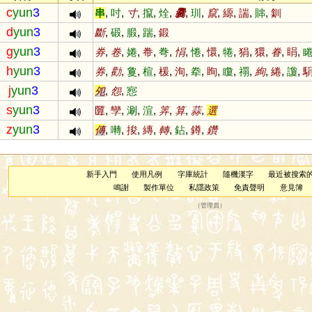
c
yun
3
串
,
吋
,
寸
,
攛
,
烇
,
爨
,
玔
,
竄
,
縓
,
諯
,
賗
,
釧
d
yun
3
斷
,
碫
,
腶
,
踹
,
鍛
g
yun
3
券
,
卷
,
婘
,
帣
,
弮
,
悁
,
惓
,
懁
,
犈
,
狷
,
獧
,
眷
,
睊
,
h
yun
3
券
,
勸
,
敻
,
楦
,
楥
,
洵
,
牶
,
眴
,
矎
,
禤
,
絢
,
綣
,
讂
,
j
yun
3
夗
,
怨
,
惌
s
yun
3
匴
,
孿
,
涮
,
渲
,
筭
,
算
,
蒜
,
選
z
yun
3
傳
,
囀
,
捘
,
縳
,
轉
,
鉆
,
鐏
,
鑽
新手入門
使用凡例
字庫統計
隨機漢字
最近被搜索
鳴謝
製作單位
私隱政策
免責聲明
意見簿
（
管理員
）