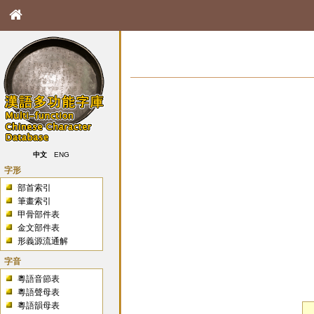
中文
ENG
字形
部首索引
筆畫索引
甲骨部件表
金文部件表
形義源流通解
字音
粵語音節表
粵語聲母表
粵語韻母表