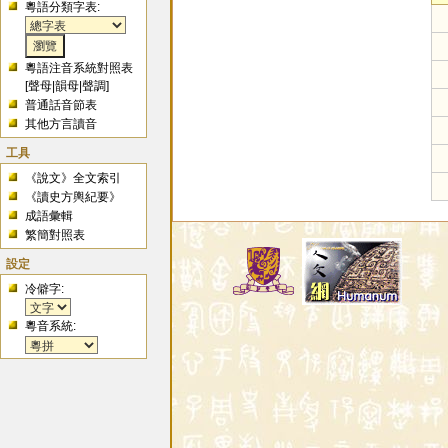
粵語分類字表:
粵語注音系統對照表
[
聲母
|
韻母
|
聲調
]
普通話音節表
其他方言讀音
工具
《說文》全文索引
《讀史方輿紀要》
成語彙輯
繁簡對照表
設定
冷僻字:
粵音系統: