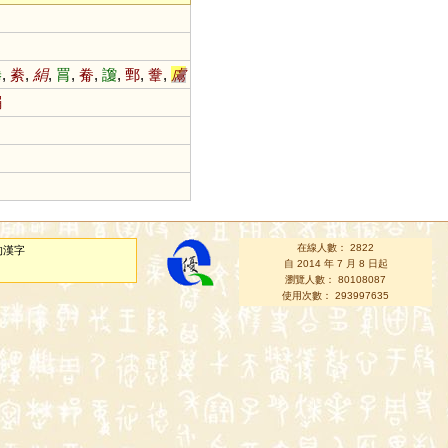
睠
,
絭
,
絹
,
罥
,
觠
,
讂
,
鄄
,
韏
,
鬳
駽
在線人數： 2822
的漢字
自 2014 年 7 月 8 日起
瀏覽人數： 80108087
使用次數： 293997635