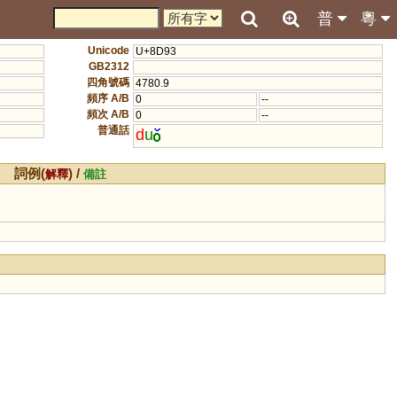
普
粵
Unicode
U+8D93
GB2312
四角號碼
4780.9
頻序 A/B
0
--
頻次 A/B
0
--
普通話
d
u
詞例(
) /
解釋
備註