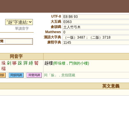
UTF-8
E8 B6 93
大五碼
E063
倉頡碼
土人竹弓木
單讀音字
Matthews
0
漢語大字典
（一版）3487；（二版）3718
簡
康熙字典
1145
同音字
躲
垛
剁
哆
跺
嚲
綞
鬌
趓樓
(即垛樓，門側的小樓)
奲
椯
同「
躲
」，意指隱藏
同韻
同韻同調
同聲同調
英文意義