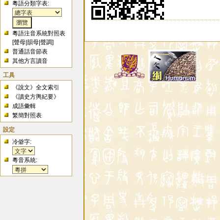
粵語分類字表:
粵語注音系統對照表
[
聲母
|
韻母
|
聲調
]
普通話音節表
其他方言讀音
工具
《說文》全文索引
《讀史方輿紀要》
成語彙輯
繁簡對照表
設定
冷僻字:
粵音系統: