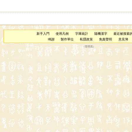
新手入門
使用凡例
字庫統計
隨機漢字
最近被搜索
鳴謝
製作單位
私隱政策
免責聲明
意見簿
（
管理員
）