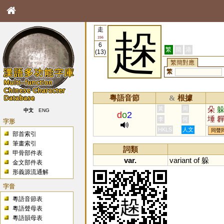
走
趓
156
6
繁
簡
港
(13)
繁簡對應
繁
粵語音節
根據
&
朵
黃
周
中文
ENG
d
o
2
埵
李
何
字形
HKLS
人文
同聲
部首索引
筆畫索引
詞類
甲骨部件表
var.
variant
of
躲
金文部件表
形義源流通解
字音
粵語音節表
粵語聲母表
粵語韻母表