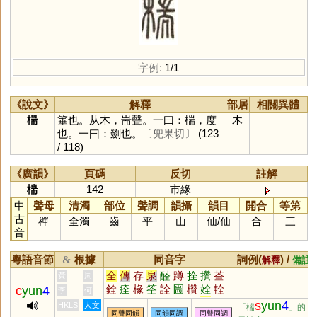
字例:
1/1
《說文》
解釋
部居
相關異體
椯
箠也。从木，耑聲。一曰：椯，度
木
也。一曰：剟也。
〔兜果切〕
(123
/ 118)
《廣韻》
頁碼
反切
註解
椯
142
市緣
中
聲母
清濁
部位
聲調
韻攝
韻目
開合
等第
古
禪
全濁
齒
平
山
仙
/
仙
合
三
音
粵語音節
根據
同音字
詞例(
) /
&
解釋
備註
全
傳
存
泉
醛
蹲
拴
攢
荃
黃
周
銓
痊
椽
筌
詮
圌
欑
姾
輇
c
yun
4
李
何
縓
巑
恮
菆
壿
灥
拵
遄
瑔
s
yun
4
HKLS
人文
「椯
」的
同聲同韻
同韻同調
同聲同調
駩
暷
絟
謜
鐉
袸
蟤
歂
跧