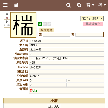
普
粵
木
椯
75
9
繁
簡
港
異讀破音字
(13)
繁簡對應
繁
簡
UTF-8
E6 A4 AF
大五碼
DDF2
倉頡碼
木山一月
Matthews
0
漢語大字典
（一版）1250；（二版）1340
康熙字典
465
Unicode
U+692F
GB2312
四角號碼
4292.7
頻序 A/B
0
--
頻次 A/B
0
--
普通話
d
u
小篆