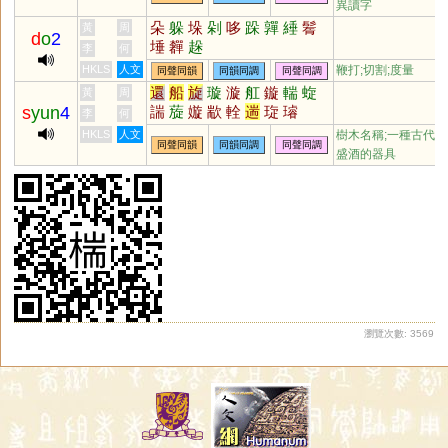
異讀字
佺
牷
朵
躲
垛
剁
哆
跺
嚲
綞
鬌
黃
周
d
o
2
埵
奲
趓
李
何
HKLS
人文
鞭打;切割;度量
同聲同韻
同韻同調
同聲同調
還
船
旋
璇
漩
舡
鏇
輲
蜁
黃
周
s
yun
4
諯
蔙
嫙
歂
輇
遄
琁
璿
李
何
HKLS
人文
樹木名稱;一種古代
同聲同韻
同韻同調
同聲同調
盛酒的器具
瀏覽次數: 3569