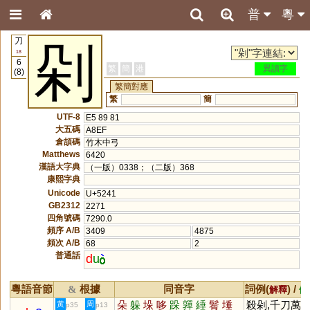
普
粵
刀
剁
18
6
繁
簡
港
異讀字
(8)
繁簡對應
繁
簡
UTF-8
E5 89 81
大五碼
A8EF
倉頡碼
竹木中弓
Matthews
6420
漢語大字典
（一版）0338；（二版）368
康熙字典
Unicode
U+5241
GB2312
2271
四角號碼
7290.0
頻序 A/B
3409
4875
頻次 A/B
68
2
普通話
d
u
粵語音節
根據
同音字
詞例(
) /
&
解釋
備
朵
躲
垛
哆
跺
嚲
綞
鬌
埵
殺剁,千刀萬剁
黃
周
p35
p13