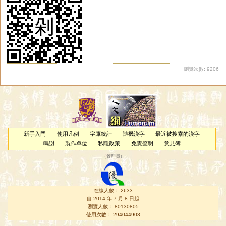
瀏覽次數: 9206
新手入門
使用凡例
字庫統計
隨機漢字
最近被搜索的漢字
鳴謝
製作單位
私隱政策
免責聲明
意見簿
（
管理員
）
在線人數： 2633
自 2014 年 7 月 8 日起
瀏覽人數： 80130805
使用次數： 294044903