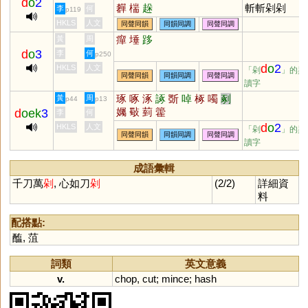
d
o
2
奲
椯
趓
斬斬剁剁
李
何
p119
HKLS
人文
同聲同韻
同韻同調
同聲同調
癉
埵
跢
黃
周
d
o
3
李
何
p250
d
o
2
HKLS
人文
「剁
」的異
同聲同韻
同韻同調
同聲同調
讀字
琢
啄
涿
諑
斲
啅
椓
噣
剢
黃
周
p44
p13
孎
斀
菿
籗
d
oek
3
李
何
d
o
2
HKLS
人文
「剁
」的異
同聲同韻
同韻同調
同聲同調
讀字
成語彙輯
千刀萬
剁
, 心如刀
剁
(2/2)
詳細資
料
配搭點:
醢
,
菹
詞類
英文意義
v.
chop
,
cut
;
mince
;
hash