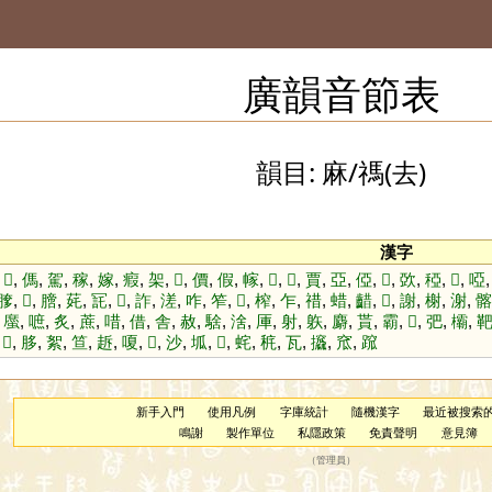
廣韻音節表
韻目: 麻/禡(去)
漢字
,
𧪨
,
傌
,
駕
,
稼
,
嫁
,
瘕
,
架
,
𢱈
,
價
,
假
,
幏
,
𢉤
,
𦙺
,
賈
,
亞
,
俹
,
𣇩
,
㰳
,
稏
,
𦜖
,
啞
䐒
,
𢕮
,
膪
,
䒲
,
㓃
,
𨶃
,
詐
,
溠
,
咋
,
笮
,
𨢧
,
榨
,
乍
,
䄍
,
蜡
,
齰
,
𧧻
,
謝
,
榭
,
㴬
,
髂
,
䗪
,
嗻
,
炙
,
蔗
,
唶
,
借
,
舎
,
赦
,
騇
,
涻
,
厙
,
射
,
䠶
,
麝
,
貰
,
霸
,
𧟶
,
弝
,
欛
,
,
𥝧
,
䏧
,
絮
,
笪
,
䞣
,
嗄
,
𦔯
,
沙
,
坬
,
𧬮
,
䖳
,
䅊
,
瓦
,
攨
,
窊
,
䠚
新手入門
使用凡例
字庫統計
隨機漢字
最近被搜索
鳴謝
製作單位
私隱政策
免責聲明
意見簿
（
管理員
）