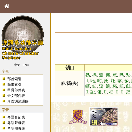
中文
ENG
韻目
字形
禡
,
榪
,
鬕
,
㾺
,
罵
,
䧞
,
䣕
部首索引
𧬮
,
吒
,
咤
,
奼
,
灹
,
哆
,
奓
,
麻/禡(去)
筆畫索引
蝑
,
卸
,
瀉
,
䉣
,
柘
,
樜
,
鷓
甲骨部件表
𡕒
,
誜
,
傻
,
𤝡
,
杷
,
𩹏
,
𦫙
,
跁
金文部件表
形義源流通解
字音
粵語音節表
粵語聲母表
粵語韻母表