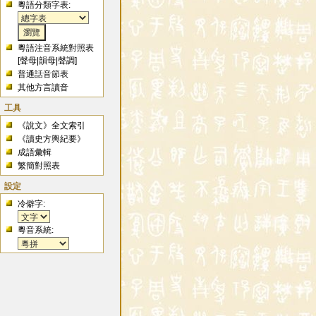
粵語分類字表:
粵語注音系統對照表
[
聲母
|
韻母
|
聲調
]
普通話音節表
其他方言讀音
工具
《說文》全文索引
《讀史方輿紀要》
成語彙輯
繁簡對照表
設定
冷僻字:
粵音系統: