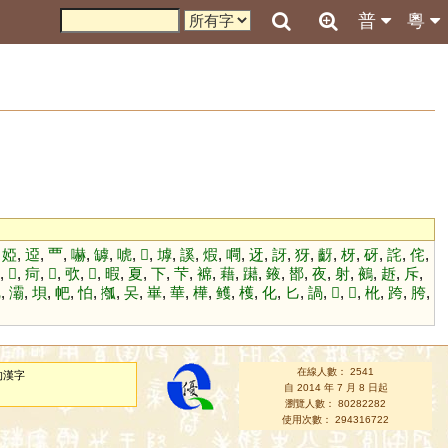
普
粵
,
婭
,
䢝
,
覀
,
嚇
,
罅
,
唬
,
𧫒
,
㙤
,
謑
,
煆
,
㗿
,
迓
,
訝
,
犽
,
齖
,
枒
,
砑
,
詫
,
侘
,
,
𩩱
,
疴
,
𧩶
,
㰤
,
𠳌
,
暇
,
夏
,
下
,
芐
,
褯
,
藉
,
躤
,
䤳
,
䣠
,
夜
,
射
,
鵺
,
䞣
,
斥
,
靶
,
灞
,
垻
,
帊
,
怕
,
摦
,
㕦
,
崋
,
華
,
樺
,
鳠
,
檴
,
化
,
匕
,
諣
,
𩲏
,
𩵏
,
杹
,
跨
,
胯
,
在線人數： 2541
的漢字
自 2014 年 7 月 8 日起
瀏覽人數： 80282282
使用次數： 294316722