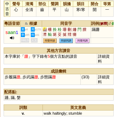
中
聲母
清濁
部位
聲調
韻攝
韻目
開合
等第
古
心
全清
齒
平
山
寒
/
寒
開
一
音
粵語音節
根據
同音字
詞例(
) /
&
解釋
備
山
柵
拴
栓
珊
刪
姍
閂
膻
蹣跚
黃
周
p6
p170
s
aan
1
潸
舢
埏
芟
挻
羶
狦
李
何
p85
p41
HKLS
人文
同聲同韻
同韻同調
同聲同調
其他方言讀音
本字庫於「
跚
」字下錄有
5
個方言點的讀音
詳細資
料
成語彙輯
步履蹣
跚
, 步武蹣
跚
, 步態蹣
跚
(3/3)
詳細資
料
配搭點:
蹯
,
蹣
,
媻
詞類
英文意義
v.
walk
haltingly
;
stumble