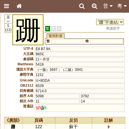
普
粵
足
跚
157
5
繁
簡
港
單讀音字
(12)
繁簡對應
繁
簡
UTF-8
E8 B7 9A
大五碼
B65C
倉頡碼
口一月廿
Matthews
5418
漢語大字典
（一版）3697；（二版）3941
康熙字典
1152
Unicode
U+8DDA
GB2312
8539
四角號碼
6714.0
頻序 A/B
5098
3792
頻次 A/B
11
14
普通話
sh
n
《廣韻》
頁碼
反切
註解
跚
122
蘇干