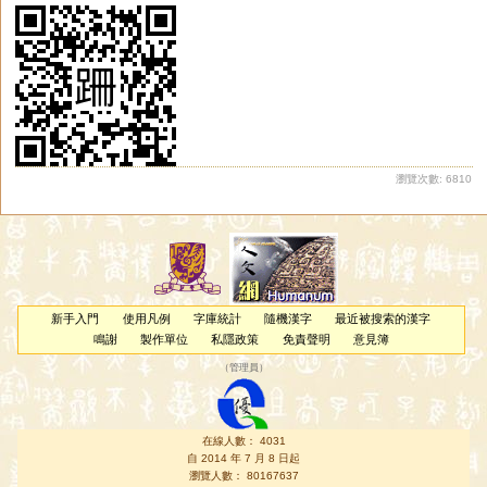
瀏覽次數: 6810
新手入門
使用凡例
字庫統計
隨機漢字
最近被搜索的漢字
鳴謝
製作單位
私隱政策
免責聲明
意見簿
（
管理員
）
在線人數： 4031
自 2014 年 7 月 8 日起
瀏覽人數： 80167637