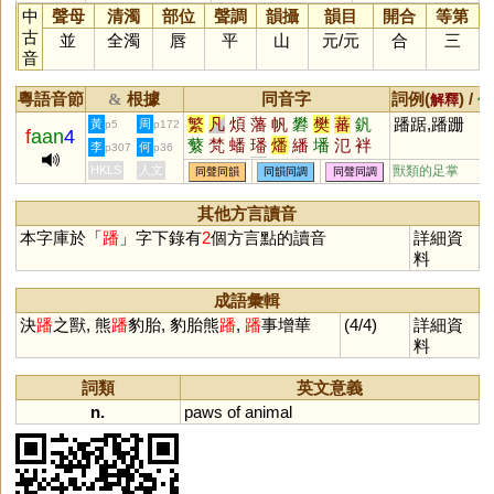
中
聲母
清濁
部位
聲調
韻攝
韻目
開合
等第
古
並
全濁
唇
平
山
元
/
元
合
三
音
粵語音節
根據
同音字
詞例(
) /
&
解釋
備
繁
凡
煩
藩
帆
礬
樊
蕃
釩
蹯踞,蹯跚
黃
周
p5
p172
f
aan
4
蘩
梵
蟠
璠
燔
繙
墦
氾
袢
李
何
p307
p36
颿
籵
柉
杋
勫
瀪
汎
鷭
蠜
HKLS
人文
獸類的足掌
同聲同韻
同韻同調
同聲同調
鐇
瀿
羳
薠
膰
笲
軓
其他方言讀音
本字庫於「
蹯
」字下錄有
2
個方言點的讀音
詳細資
料
成語彙輯
決
蹯
之獸, 熊
蹯
豹胎, 豹胎熊
蹯
,
蹯
事增華
(4/4)
詳細資
料
詞類
英文意義
n.
paws
of
animal