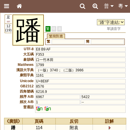
普
粵
足
蹯
157
12
繁
簡
港
單讀音字
(19)
繁簡對應
繁
簡
UTF-8
E8 B9 AF
大五碼
F353
倉頡碼
口一竹木田
Matthews
1799
漢語大字典
（一版）3740；（二版）3986
康熙字典
1161
Unicode
U+8E6F
GB2312
8576
四角號碼
6216.9
頻序 A/B
6967
5422
頻次 A/B
1
--
普通話
f
n
f
n
《廣韻》
頁碼
反切
註解
蹯
114
附袁