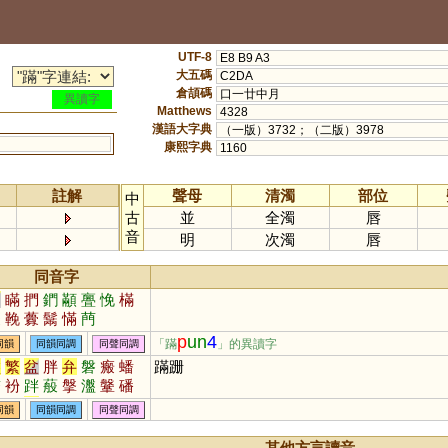
UTF-8
E8 B9 A3
大五碼
C2DA
倉頡碼
口一廿中月
異讀字
Matthews
4328
漢語大字典
（一版）3732；（二版）3978
康熙字典
1160
註解
聲母
清濁
部位
中
古
並
全濁
唇
音
明
次濁
唇
同音字
門
瞞
捫
鍆
顢
亹
悗
樠
穈
鞔
虋
鬗
慲
菛
p
un
4
「蹣
」的異讀字
同韻
同韻同調
同聲同調
盤
繁
盆
胖
弁
磐
瘢
蟠
蹣跚
縏
衯
跘
蒰
搫
瀊
鞶
磻
媻
湓
洀
同韻
同韻同調
同聲同調
其他方言讀音