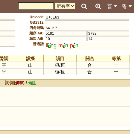
普
粵
Unicode
U+8E63
GB2312
四角號碼
6412.7
頻序 A/B
5181
3792
頻次 A/B
10
14
普通話
l
i
ng
m
n
p
n
聲調
韻攝
韻目
開合
等第
平
山
桓
/
桓
合
一
平
山
桓
/
桓
合
一
詞例(
) /
解釋
備註