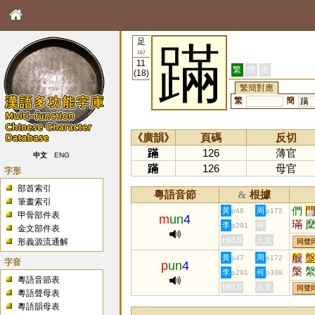
足
蹣
157
11
繁
簡
港
(18)
繁簡對應
繁
簡
蹒
《廣韻》
頁碼
反切
蹣
126
薄官
中文
ENG
蹣
126
母官
字形
部首索引
粵語音節
根據
&
筆畫索引
們
黃
周
p46
p172
甲骨部件表
m
un
4
璊
李
何
p291
金文部件表
HKLS
人文
形義源流通解
同聲
般
黃
周
p47
p172
字音
p
un
4
槃
李
何
p291
p339
粵語音節表
幋
HKLS
人文
同聲
粵語聲母表
粵語韻母表