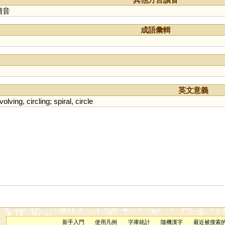
讀音
成語彙輯
英文意義
volving
,
circling
;
spiral
,
circle
新手入門
使用凡例
字庫統計
隨機漢字
最近被搜索