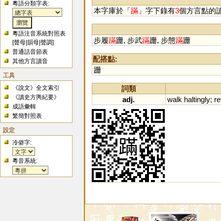
粵語分類字表:
本字庫於「
蹣
」字下錄有
3
個方言點的
粵語注音系統對照表
步履
蹣
跚, 步武
蹣
跚, 步態
蹣
跚
[
聲母
|
韻母
|
聲調
]
普通話音節表
配搭點:
其他方言讀音
跚
工具
《說文》全文索引
詞類
《讀史方輿紀要》
adj.
walk
haltingly
;
re
成語彙輯
繁簡對照表
設定
冷僻字:
粵音系統: