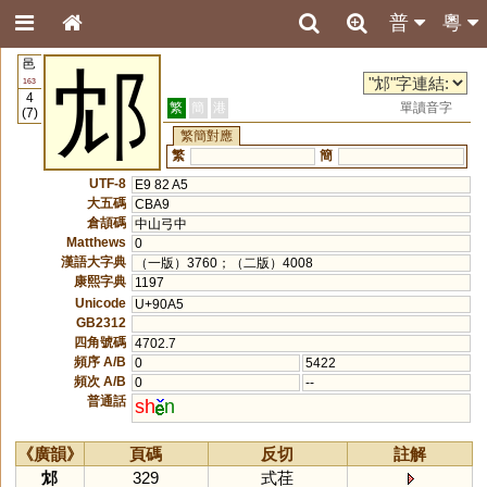
普
粵
邑
邥
163
4
繁
簡
港
單讀音字
(7)
繁簡對應
繁
簡
UTF-8
E9 82 A5
大五碼
CBA9
倉頡碼
中山弓中
Matthews
0
漢語大字典
（一版）3760；（二版）4008
康熙字典
1197
Unicode
U+90A5
GB2312
四角號碼
4702.7
頻序 A/B
0
5422
頻次 A/B
0
--
普通話
sh
n
《廣韻》
頁碼
反切
註解
邥
329
式荏