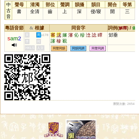
中
聲母
清濁
部位
聲調
韻攝
韻目
開合
等第
古
書
全清
齒
上
深
侵
/
寢
開
三
音
粵語音節
根據
同音字
詞例(
) /
&
解釋
備
審
沈
嬸
瀋
伈
糝
淰
諗
瞫
邥垂
黃
周
p178
s
am
2
讅
槮
覾
李
何
HKLS
人文
同聲同韻
同韻同調
同聲同調
瀏覽次數: 2654