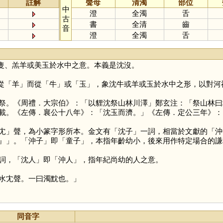
註解
聲母
清濁
部位
中
澄
全濁
舌
古
書
全清
齒
音
澄
全濁
舌
隻、羔羊或美玉於水中之意。本義是沈沒。
從「
羊
」而從「
牛
」或「
玉
」，象沈牛或羊或玉於水中之形，以對河
。《周禮．大宗伯》：「以貍沈祭山林川澤」鄭玄注：「祭山林曰
載。《左傳．襄公十八年》：「沈玉而濟。」《左傳．定公三年》：
冘
」聲，為小篆字形所本。金文有「沈子」一詞，相當於文獻的「沖
』」。「沖子」即「童子」，本指年齡幼小，後來用作特定場合的謙稱
，「沈人」即「沖人」，指年紀尚幼的人之意。
水冘聲。一曰濁黕也。」
同音字