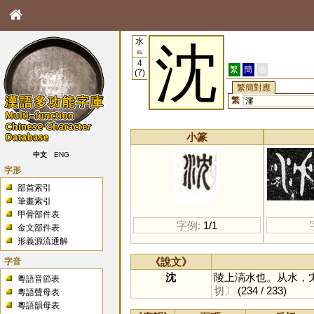
水
沈
85
4
繁
簡
港
(7)
繁簡對應
繁
瀋
小篆
中文
ENG
字形
部首索引
筆畫索引
甲骨部件表
字例:
1/1
金文部件表
形義源流通解
字音
《說文》
沈
陵上滈水也。从水，
粵語音節表
切〕
(234 / 233)
粵語聲母表
粵語韻母表