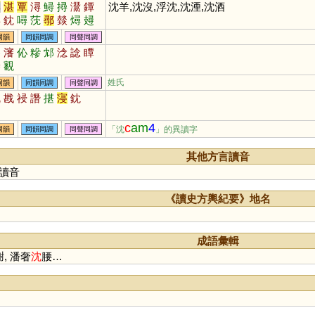
尋
湛
覃
潯
鱘
撏
灊
鐔
沈羊,沈沒,浮沈,沈湮,沈酒
襑
鈂
噚
莐
鄩
燅
燖
攳
枔
璕
爓
同韻
同韻同調
同聲同調
嬸
瀋
伈
糝
邥
淰
諗
瞫
槮
覾
姓氏
同韻
同韻同調
同聲同調
枕
戡
祲
譖
揕
寖
鈂
c
am
4
「沈
」的異讀字
同韻
同韻同調
同聲同調
其他方言讀音
讀音
《讀史方輿紀要》地名
成語彙輯
謝, 潘奢
沈
腰…