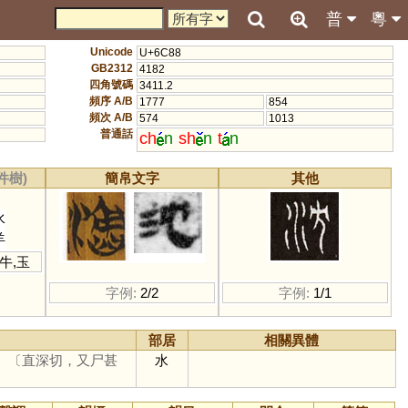
普
粵
Unicode
U+6C88
GB2312
4182
四角號碼
3411.2
頻序 A/B
1777
854
頻次 A/B
574
1013
普通話
ch
n
sh
n
t
n
件樹)
簡帛文字
其他
水
羊
牛
,
玉
字例:
2/2
字例:
1/1
部居
相關異體
】
〔直深切，又尸甚
水