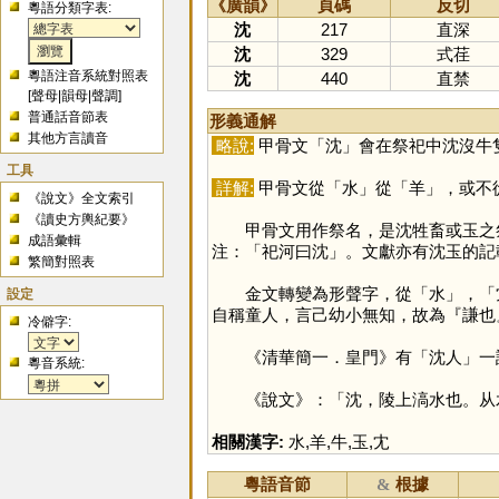
《廣韻》
頁碼
反切
粵語分類字表:
沈
217
直深
沈
329
式荏
粵語注音系統對照表
沈
440
直禁
[
聲母
|
韻母
|
聲調
]
普通話音節表
形義通解
其他方言讀音
略說:
甲骨文「
沈
」會在祭祀中沈沒牛
工具
詳解:
甲骨文從「
水
」從「
羊
」，或不
《說文》全文索引
《讀史方輿紀要》
甲骨文用作祭名，是沈牲畜或玉之祭
成語彙輯
注：「祀河曰沈」。文獻亦有沈玉的記
繁簡對照表
金文轉變為形聲字，從「
水
」，「
設定
自稱童人，言己幼小無知，故為『謙也
冷僻字:
《清華簡一．皇門》有「沈人」一詞
粵音系統:
《說文》：「沈，陵上滈水也。从
相關漢字:
水
,
羊
,
牛
,
玉
,
冘
粵語音節
根據
&