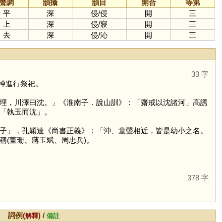
聲調
韻攝
韻目
開合
等第
平
深
侵
/
侵
開
三
上
深
侵
/
寢
開
三
去
深
侵
/
沁
開
三
33 字
神進行祭祀。
埋，川澤曰沈。」《淮南子．說山訓》：「齋戒以沈諸河」高誘
「執玉而沈」。
子」，孔穎達《尚書正義》：「沖、童聲相近，皆是幼小之名。
(董珊、蔣玉斌、周忠兵)。
378 字
詞例(
) /
解釋
備註