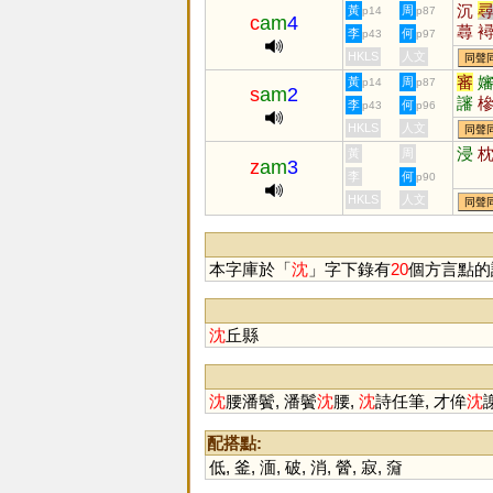
沉
黃
周
p14
p87
c
am
4
蕁
李
何
p43
p97
鬵
HKLS
人文
同聲
審
黃
周
p14
p87
s
am
2
讅
李
何
p43
p96
HKLS
人文
同聲
浸
黃
周
z
am
3
李
何
p90
HKLS
人文
同聲
本字庫於「
沈
」字下錄有
20
個方言點的
沈
丘縣
沈
腰潘鬢, 潘鬢
沈
腰,
沈
詩任筆, 才侔
沈
配搭點:
低
,
釜
,
湎
,
破
,
消
,
醟
,
寂
,
奫