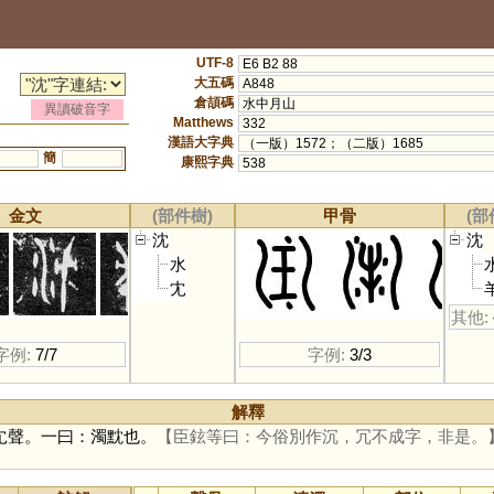
UTF-8
E6 B2 88
大五碼
A848
倉頡碼
水中月山
異讀破音字
Matthews
332
漢語大字典
（一版）1572；（二版）1685
簡
康熙字典
538
金文
(部件樹)
甲骨
(部
沈
沈
水
冘
其他:
字例:
7/7
字例:
3/3
解釋
冘聲。一曰：濁黕也。
【臣鉉等曰：今俗別作沉，冗不成字，非是。