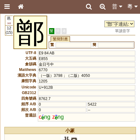
普
粵
邑
鄫
163
12
繁
簡
港
單讀音字
(15)
繁簡對應
繁
簡
UTF-8
E9 84 AB
大五碼
E855
倉頡碼
金日弓中
Matthews
6770
漢語大字典
（一版）3798；（二版）4050
康熙字典
1205
Unicode
U+912B
GB2312
四角號碼
8762.7
頻序 A/B
0
5422
頻次 A/B
0
--
普通話
c
ng
z
ng
小篆