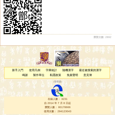
瀏覽次數: 2892
新手入門
使用凡例
字庫統計
隨機漢字
最近被搜索的漢字
鳴謝
製作單位
私隱政策
免責聲明
意見簿
（
管理員
）
在線人數： 3231
自 2014 年 7 月 8 日起
瀏覽人數： 80178666
使用次數： 294123043