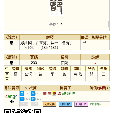
字例:
1/1
《說文》
解釋
部居
相關異體
鄫
姒姓國，在東海。从邑，曾聲。
邑
〔疾陵切〕
(135 / 131)
《廣韻》
頁碼
反切
註解
鄫
200
疾陵
中
聲母
清濁
部位
聲調
韻攝
韻目
開合
等第
古
從
全濁
齒
平
曾
蒸
/
蒸
開
三
音
粵語音節
根據
同音字
詞例(
) /
&
解釋
備
增
層
曾
繒
嶒
驓
碀
黃
周
p17
p179
c
ang
4
李
何
p303
p120
HKLS
人文
周朝國名
同聲同韻
同韻同調
同聲同調