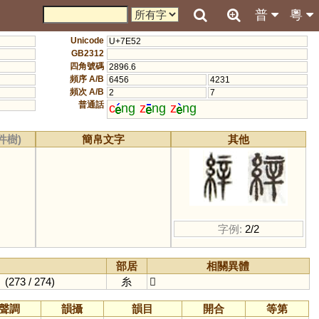
普
粵
Unicode
U+7E52
GB2312
四角號碼
2896.6
頻序 A/B
6456
4231
頻次 A/B
2
7
普通話
c
ng
z
ng
z
ng
件樹)
簡帛文字
其他
字例:
2/2
部居
相關異體
。
(273 / 274)
糸
𦀓
聲調
韻攝
韻目
開合
等第