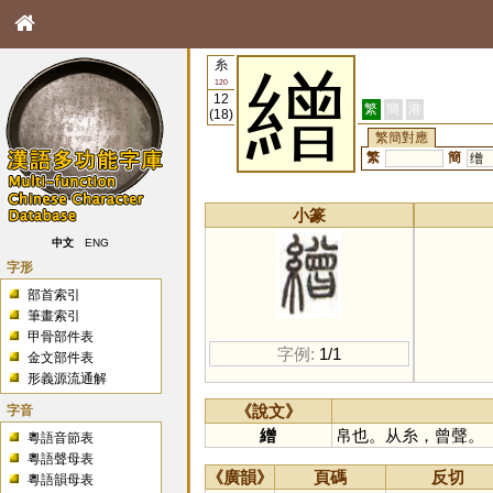
糸
繒
120
12
繁
簡
港
(18)
繁簡對應
繁
簡
缯
小篆
中文
ENG
字形
部首索引
筆畫索引
甲骨部件表
字例:
1/1
金文部件表
形義源流通解
字音
《說文》
繒
帛也。从糸，曾聲。
粵語音節表
粵語聲母表
《廣韻》
頁碼
反切
粵語韻母表