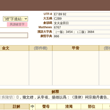
UTF-8
E7 B9 92
大五碼
C2B9
倉頡碼
女火金田日
異讀破音字
Matthews
6767
漢語大字典
（一版）3454；（二版）3684
康熙字典
866
金文
(部件樹)
甲骨
(部
解釋
〔疾陵切〕
𦀓，籀文繒，从宰省。揚雄以爲：《漢律》祠宗廟丹書告
註解
中
聲母
清濁
部位