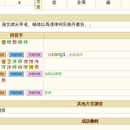
古
從
全濁
齒
音
，籒文繒从宰省。楊雄以爲漢律祠宗廟丹書告。」
同音字
層
曾
嶒
鄫
驓
碀
z
ang
1
「繒
」的異讀字
同韻
同韻同調
同聲同調
爭
曾
丁
掙
睜
僧
憎
琤
錚
猙
諍
崢
綪
噌
矰
罾
璔
埩
埥
崝
棦
橧
鬙
磳
絲織品總稱
同韻
同韻同調
同聲同調
甑
罾
緊纏
同韻
同韻同調
同聲同調
其他方言讀音
讀音
成語彙輯