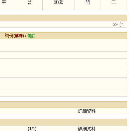
平
曾
蒸
/
蒸
開
三
39 字
詞例(
) /
解釋
備註
詳細資料
(1/1)
詳細資料