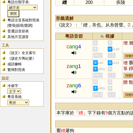
繒
200
疾陵
粵語分類字表:
形義通解
粵語注音系統對照表
《說文》：「繒，帛也。从糸曾聲。
[
聲母
|
韻母
|
聲調
]
普通話音節表
粵語音節
根據
&
其他方言讀音
增
黃
周
工具
c
ang
4
李
何
p120
《說文》全文索引
HKLS
人文
同聲
《讀史方輿紀要》
增
黃
周
p16
p131
成語彙輯
z
ang
1
箏
李
何
p303
繁簡對照表
糽
HKLS
人文
同聲
設定
贈
黃
周
z
ang
6
冷僻字:
李
何
p303
HKLS
人文
同聲
粵音系統:
本字庫於「
繒
」字下錄有
5
個方言點的
鬻
繒
屠狗