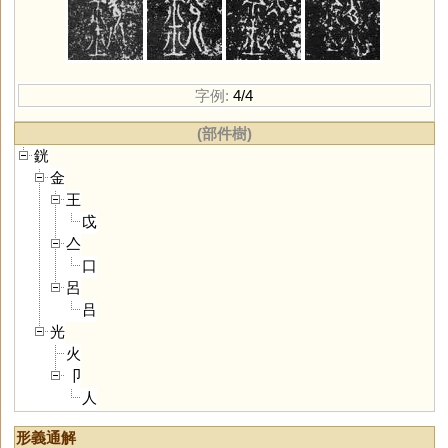
字例:
4/4
(部件樹)
銧
金
王
戉
亼
口
呂
吕
光
火
卩
人
形義通解