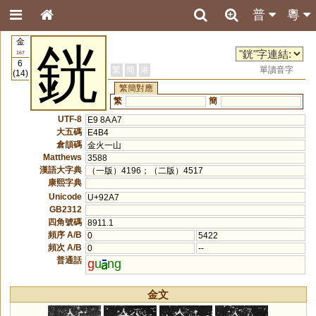
普
粵
金
銧
167
6
繁
簡
港
單讀音字
(14)
繁簡對應
繁
簡
UTF-8
E9 8A A7
大五碼
E4B4
倉頡碼
金火一山
Matthews
3588
漢語大字典
（一版）4196；（二版）4517
康熙字典
Unicode
U+92A7
GB2312
四角號碼
8911.1
頻序 A/B
0
5422
頻次 A/B
0
--
普通話
g
u
ng
金文