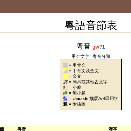
粵語音節表
粵音
gw
?
1
甲金文字
|
粵音分類
= 甲骨文
= 甲骨文及金文
= 金文
斜
= 簡帛或其他古文字
紅
= 小篆
綠
= 無小篆
藍
= Unicode 擴展A/B區用字
粗
= 附插圖
節
粵音
漢字