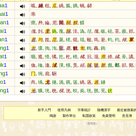
aa
1
呱
,
媧
,
栝
,
瓜
,
緺
,
胍
,
腡
,
蝸
,
騧
aai
1
乖
an
1
瘝
,
矜
,
綸
,
莞
,
閞
,
關
,
鰥
,
鱞
ai
1
傀
,
刲
,
圭
,
媯
,
廆
,
歸
,
洼
,
溈
,
珪
,
瑰
,
皈
,
硅
,
茥
,
藈
,
邽
,
an
1
君
,
均
,
崑
,
昆
,
晜
,
桾
,
焜
,
琨
,
皸
,
筠
,
莙
,
蚐
,
袀
,
褌
,
軍
,
ng
1
厷
,
彋
,
揈
,
渹
,
肱
,
薨
,
觥
,
訇
,
輷
,
轟
,
鍧
at
1
啒
,
尳
,
愲
,
憰
,
扢
,
杚
,
榾
,
橘
,
汩
,
淈
,
滑
,
縎
,
繘
,
蓇
,
譎
,
ik
1
侐
,
殈
,
洫
,
淢
,
湨
,
犑
,
狊
,
綌
,
聝
,
虢
,
虩
,
覤
,
郄
,
郤
,
郹
,
ing
1
冂
,
坰
,
扃
,
駉
o
1
咼
,
堝
,
戈
,
撾
,
渦
,
瘑
,
簻
,
緺
,
薖
,
過
,
鐹
ng
1
光
,
嚝
,
垙
,
桄
,
橫
,
洸
,
炚
,
烡
,
珖
,
胱
,
茪
,
銧
新手入門
使用凡例
字庫統計
隨機漢字
最近被搜索
鳴謝
製作單位
私隱政策
免責聲明
意見簿
（
管理員
）