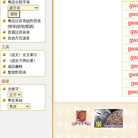
粵語分類字表:
gw
gw
粵語注音系統對照表
gw
a
[
聲母
|
韻母
|
聲調
]
gw
普通話音節表
其他方言讀音
gw
工具
gw
a
《說文》全文索引
gw
《讀史方輿紀要》
gw
成語彙輯
繁簡對照表
gw
設定
gw
冷僻字:
gw
o
粵音系統: