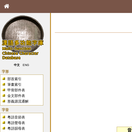
中文
ENG
字形
部首索引
筆畫索引
甲骨部件表
金文部件表
形義源流通解
字音
粵語音節表
粵語聲母表
粵語韻母表
音