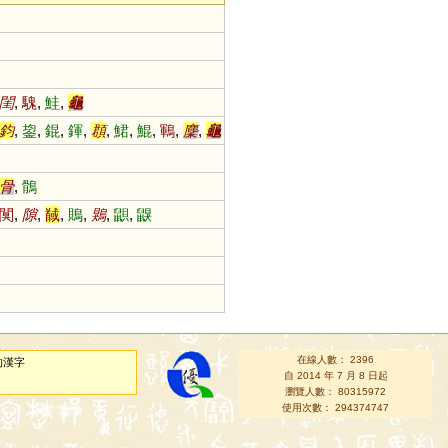
閨
,
騩
,
鮭
,
龜
鈞
,
鋆
,
錕
,
鍕
,
頵
,
鮶
,
鯤
,
鶤
,
麇
,
龜
骨
,
鶻
闃
,
隙
,
馘
,
鵙
,
鶪
,
鼰
,
鼳
在線人數： 2396
的漢字
自 2014 年 7 月 8 日起
瀏覽人數： 80315972
使用次數： 294374747