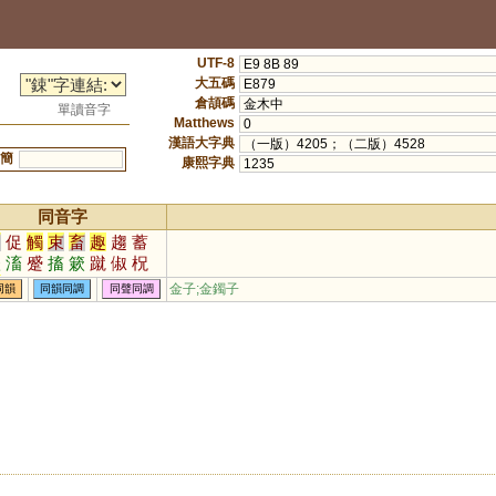
UTF-8
E9 8B 89
大五碼
E879
倉頡碼
金木中
單讀音字
Matthews
0
漢語大字典
（一版）4205；（二版）4528
簡
康熙字典
1235
同音字
速
促
觸
束
畜
趣
趨
蓄
矗
滀
蹙
搐
簌
蹴
俶
柷
涑
諔
齪
亍
踧
鼀
憱
蔟
金子;金鐲子
同韻
同韻同調
同聲同調
餗
瘯
斶
顣
齱
擉
欶
欻
拺
埱
娕
孎
珿
苖
藗
趥
踓
箹
鄐
歜
娖
敊
慉