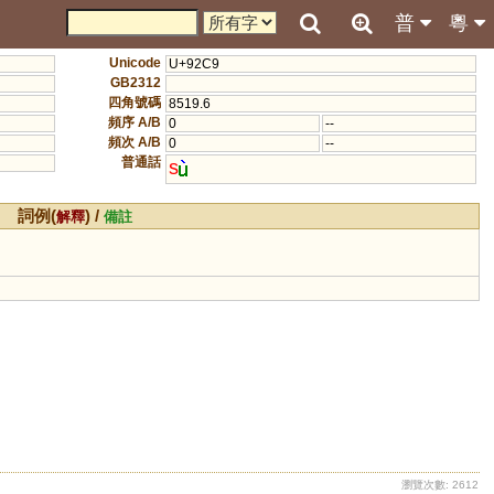
普
粵
Unicode
U+92C9
GB2312
四角號碼
8519.6
頻序 A/B
0
--
頻次 A/B
0
--
普通話
s
詞例(
) /
解釋
備註
瀏覽次數: 2612