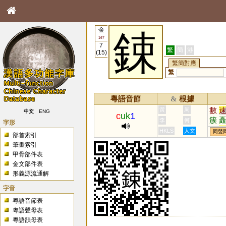
金
鋉
167
7
繁
簡
港
(15)
繁簡對應
繁
粵語音節
根據
&
數
黃
周
中文
ENG
c
uk
1
簇
李
何
字形
觫
HKLS
人文
同聲
部首索引
蔌
筆畫索引
樕
甲骨部件表
踀
金文部件表
形義源流通解
字音
粵語音節表
粵語聲母表
粵語韻母表