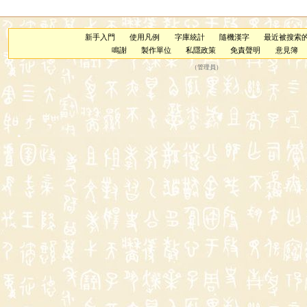
新手入門
使用凡例
字庫統計
隨機漢字
最近被搜索
鳴謝
製作單位
私隱政策
免責聲明
意見簿
（
管理員
）