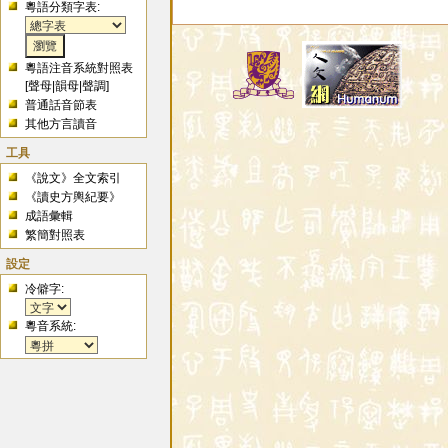
粵語分類字表:
粵語注音系統對照表
[
聲母
|
韻母
|
聲調
]
普通話音節表
其他方言讀音
工具
《說文》全文索引
《讀史方輿紀要》
成語彙輯
繁簡對照表
設定
冷僻字:
粵音系統: